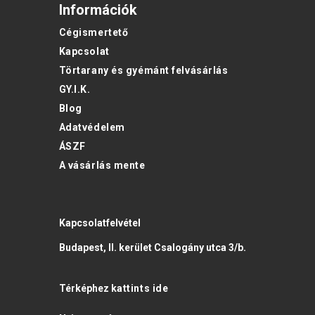
Információk
Cégismertető
Kapcsolat
Törtarany és gyémánt felvásárlás
GY.I.K.
Blog
Adatvédelem
ÁSZF
A vásárlás mente
Kapcsolatfelvétel
Budapest, II. kerület Csalogány utca 3/b.
Térképhez
kattints ide