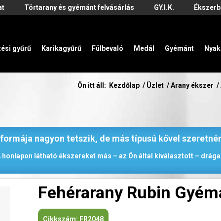
at
Törtarany és gyémánt felvásárlás
GY.I.K.
Ékszerb
zési gyűrű
Karikagyűrű
Fülbevaló
Medál
Gyémánt
Nyak
Ön itt áll:
Kezdőlap
/
Üzlet
/
Arany ékszer
/
 formája nagyon tetszik, de más típusú kővel szeretné
 honlapon látható ékszereket más – az Ön által kiválasztott – drágak
Fehérarany Rubin Gyém
Cikkszám:
FR2048