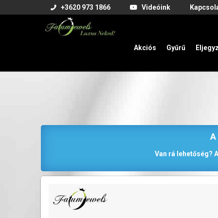
+3620 973 1866
Videóink
Kapcsol
Akciós
Gyűrű
Eljegy
A
Van rá lehetőség? A