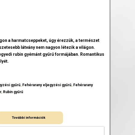
rágon a harmatcseppeket, úgy érezzük, a természet
szetesebb látvány nem nagyon létezik a világon.
egyedi rubin gyémánt gyűrű formájában. Romantikus
lyét.
gyzési gyűrű
,
Fehérarany eljegyzési gyűrű
,
Fehérarany
r
,
Rubin gyűrű
További információk