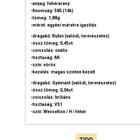
-anyag: fehérarany
-finomság: 585 (14k)
-tömeg: 1,88g
-méret: egyéni méretre igazítás
-drágakő: Rubin (valódi, természetes)
-össz.tömeg: 0,45ct
-csiszolás: ovális
-tisztaság: MI
-szín: vörös
-kezelés: magas szinten kezelt
-drágakő: Gyémánt (valódi, természetes)
-össz.tömeg: 0,06ct
-csiszolás: briliáns
-tisztaság: VS1
-szín: Wesselton / H / fehér
TIPP