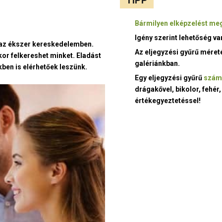
Bármilyen elképzelést meg
Igény szerint lehetőség v
t az ékszer kereskedelemben.
Az eljegyzési gyűrű méret
kor felkereshet minket. Eladást
galériánkban.
ben is elérhetőek leszünk.
Egy eljegyzési gyűrű
szám
drágakővel, bikolor, fehér,
értékegyeztetéssel!