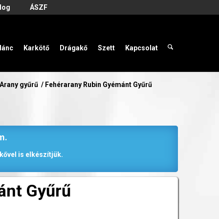
log
ÁSZF
lánc
Karkötő
Drágakő
Szett
Kapcsolat
Arany gyűrű
/
Fehérarany Rubin Gyémánt Gyűrű
m.
ővel is elkészítjük.
ánt Gyűrű