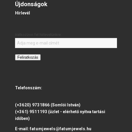
Újdonságok
Hírlevél
Iratkozzon fel hírlevelünkre:
Feliratkozás
Telefonszám:
(+3620) 9731866
(Somlói István)
(+361) 9511193
(üzlet - elérhető nyitva tartási
időben)
E-mail:
fatumjewels@fatumjewels.hu