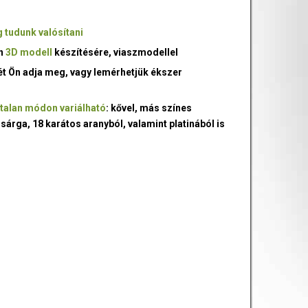
 tudunk valósítani
an
3D modell
készítésére, viaszmodellel
ét Ön adja meg, vagy lemérhetjük ékszer
talan módon variálható
: kővel, más színes
 sárga, 18 karátos aranyból, valamint platinából is