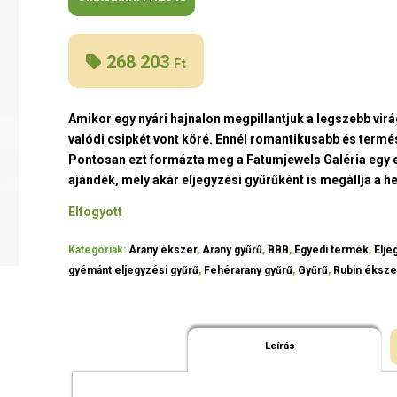
268 203
Ft
Amikor egy nyári hajnalon megpillantjuk a legszebb vi
valódi csipkét vont köré. Ennél romantikusabb és termé
Pontosan ezt formázta meg a Fatumjewels Galéria egy 
ajándék, mely akár eljegyzési gyűrűként is megállja a he
Elfogyott
Kategóriák:
Arany ékszer
,
Arany gyűrű
,
BBB
,
Egyedi termék
,
Elje
gyémánt eljegyzési gyűrű
,
Fehérarany gyűrű
,
Gyűrű
,
Rubin éksze
Leírás