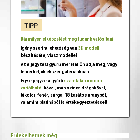
TIPP
Bármilyen elképzelést meg tudunk valósítani
Igény szerint lehetőség van
3D modell
készítésére, viaszmodellel
Az eljegyzési gyűrű méretét Ön adja meg, vagy
lemérhetjük ékszer galériánkban.
Egy eljegyzési gyűrű
számtalan módon
variálható
: kővel, más színes drágakővel,
bikolor, fehér, sárga, 18 karátos aranyból,
valamint platinából is értékegyeztetéssel!
Érdekelhetnek még…