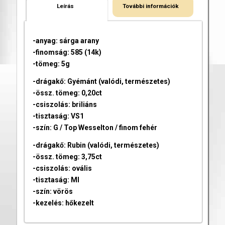
Leírás
További információk
-anyag: sárga arany
-finomság: 585 (14k)
-tömeg: 5g
-drágakő: Gyémánt (valódi, természetes)
-össz. tömeg: 0,20ct
-csiszolás: briliáns
-tisztaság: VS1
-szín: G / Top Wesselton / finom fehér
-drágakő: Rubin (valódi, természetes)
-össz. tömeg: 3,75ct
-csiszolás: ovális
-tisztaság: MI
-szín: vörös
-kezelés: hőkezelt