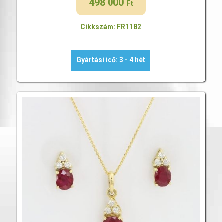
498 000
Ft
Cikkszám: FR1182
Gyártási idő: 3 - 4 hét