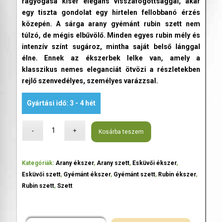
ragyogása kísér elegáns visszafogottsággal, akár
egy tiszta gondolat egy hirtelen fellobbanó érzés
közepén. A sárga arany gyémánt rubin szett nem
túlzó, de mégis elbűvölő. Minden egyes rubin mély és
intenzív színt sugároz, mintha saját belső lánggal
élne. Ennek az ékszerbek lelke van, amely a
klasszikus nemes eleganciát ötvözi a részletekben
rejlő szenvedélyes, személyes varázzsal.
Gyártási idő: 3 - 4 hét
Kosárba teszem
Kategóriák:
Arany ékszer
,
Arany szett
,
Esküvői ékszer
,
Esküvői szett
,
Gyémánt ékszer
,
Gyémánt szett
,
Rubin ékszer
,
Rubin szett
,
Szett