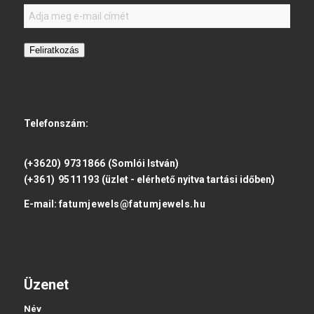
Feliratkozás
Telefonszám:
(+3620) 9731866
(Somlói István)
(+361) 9511193
(üzlet - elérhető nyitva tartási időben)
E-mail:
fatumjewels@fatumjewels.hu
Üzenet
Név