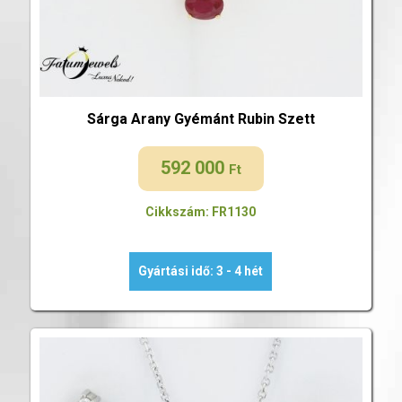
Sárga Arany Gyémánt Rubin Szett
592 000
Ft
Cikkszám: FR1130
Gyártási idő: 3 - 4 hét