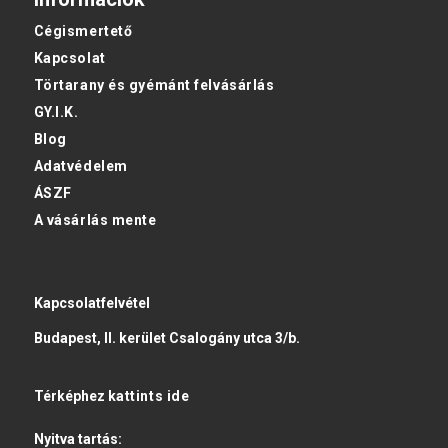
Cégismertető
Kapcsolat
Törtarany és gyémánt felvásárlás
GY.I.K.
Blog
Adatvédelem
ÁSZF
A vásárlás mente
Kapcsolatfelvétel
Budapest, II. kerület Csalogány utca 3/b.
Térképhez
kattints ide
Nyitva tartás: