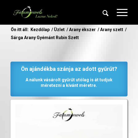
Ön itt áll:
Kezdőlap
/
Üzlet
/
Arany ékszer
/
Arany szett
/
Sárga Arany Gyémánt Rubin Szett
Ön ajándékba szánja az adott gyűrűt?
A nálunk vásárolt gyűrűt utólag is át tudjuk
méretezni a kívánt méretre.