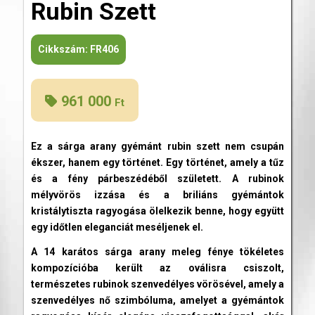
Rubin Szett
Cikkszám:
FR406
961 000
Ft
Ez a sárga arany gyémánt rubin szett nem csupán
ékszer, hanem egy történet. Egy történet, amely a tűz
és a fény párbeszédéből született. A rubinok
mélyvörös izzása és a briliáns gyémántok
kristálytiszta ragyogása ölelkezik benne, hogy együtt
egy időtlen eleganciát meséljenek el.
A 14 karátos sárga arany meleg fénye tökéletes
kompozícióba került az oválisra csiszolt,
természetes rubinok szenvedélyes vörösével, amely a
szenvedélyes nő szimbóluma, amelyet a gyémántok