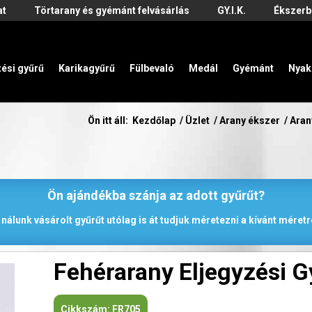
at
Törtarany és gyémánt felvásárlás
GY.I.K.
Ékszerb
zési gyűrű
Karikagyűrű
Fülbevaló
Medál
Gyémánt
Nyak
Ön itt áll:
Kezdőlap
/
Üzlet
/
Arany ékszer
/
Aran
Ön ajándékba szánja az adott gyűrűt?
 nálunk vásárolt gyűrűt utólag is át tudjuk méretezni a kívánt méretr
Fehérarany Eljegyzési 
Cikkszám:
FR705