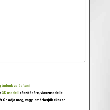
 tudunk valósítani
an
3D modell
készítésére, viaszmodellel
ét Ön adja meg, vagy lemérhetjük ékszer