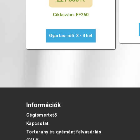
Ft
Cikkszám: EF260
Gyártási idő: 3 - 4 hét
Információk
Cégismertető
Kapcsolat
Törtarany és gyémánt felvásárlás