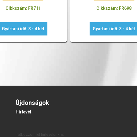
Cikkszám: FR711
Cikkszám: FR698
Gyártási idő: 3 - 4 hét
Gyártási idő: 3 - 4 hét
Újdonságok
Hírlevél
Iratkozzon fel hírlevelünkre: