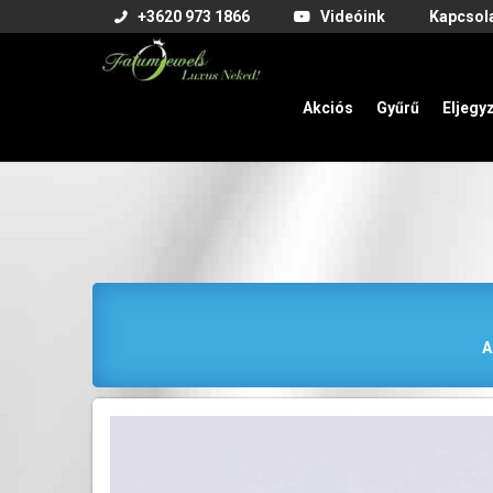
+3620 973 1866
Videóink
Kapcsol
Akciós
Gyűrű
Eljegy
A