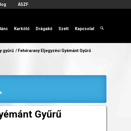
log
ÁSZF
lánc
Karkötő
Drágakő
Szett
Kapcsolat
y gyűrű
/
Fehérarany Eljegyzési Gyémánt Gyűrű
e.
Gyémánt Gyűrű