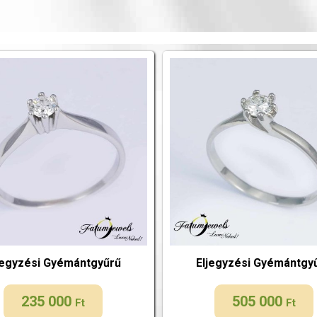
jegyzési Gyémántgyűrű
Eljegyzési Gyémántgy
235 000
505 000
Ft
Ft