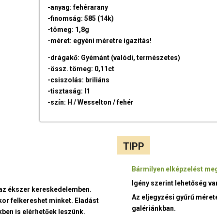
-anyag: fehérarany
-finomság: 585 (14k)
-tömeg: 1,8g
-méret: egyéni méretre igazítás!
-drágakő: Gyémánt (valódi, természetes)
-össz. tömeg: 0,11ct
-csiszolás: briliáns
-tisztaság: I1
-szín: H / Wesselton / fehér
TIPP
Bármilyen elképzelést meg
Igény szerint lehetőség v
t az ékszer kereskedelemben.
Az eljegyzési gyűrű méret
kor felkereshet minket. Eladást
galériánkban.
ben is elérhetőek leszünk.