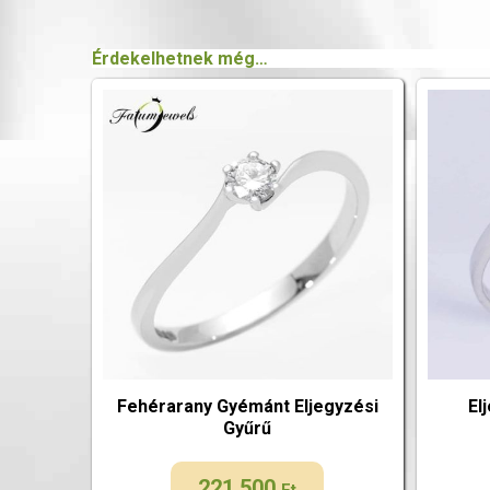
Érdekelhetnek még…
Fehérarany Gyémánt Eljegyzési
El
Gyűrű
221 500