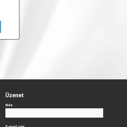
Üzenet
Név
E-mail cím