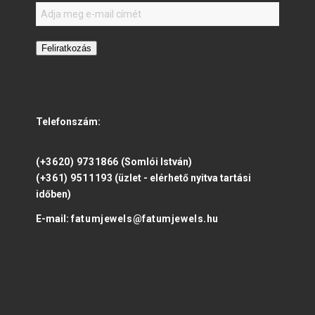
Feliratkozás
Telefonszám:
(+3620) 9731866
(Somlói István)
(+361) 9511193
(üzlet - elérhető nyitva tartási
időben)
E-mail:
fatumjewels@fatumjewels.hu