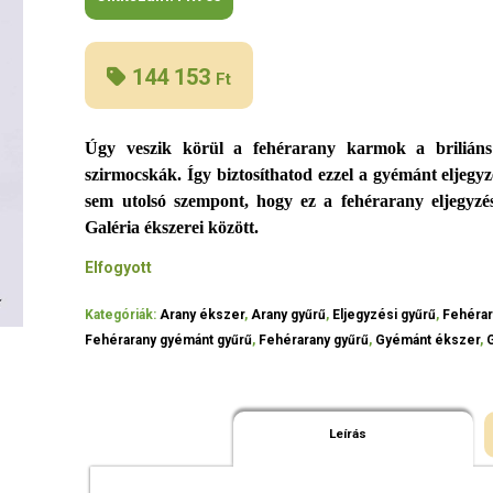
144 153
Ft
Úgy veszik körül a fehérarany karmok a briliáns
szirmocskák. Így biztosíthatod ezzel a gyémánt eljegy
sem utolsó szempont, hogy ez a fehérarany eljegyzé
Galéria ékszerei között.
Elfogyott
Kategóriák:
Arany ékszer
,
Arany gyűrű
,
Eljegyzési gyűrű
,
Fehérar
Fehérarany gyémánt gyűrű
,
Fehérarany gyűrű
,
Gyémánt ékszer
,
Leírás