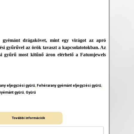
 gyémánt drágakövet, mint egy virágot az apró
zési gyűrűvel az örök tavaszt a kapcsolatotokban. Az
si gyűrű most kitűnő áron elérhető a Fatumjewels
any eljegyzési gyűrű
,
Fehérarany gyémánt eljegyzési gyűrű
,
Gyémánt gyűrű
,
Gyűrű
További információk