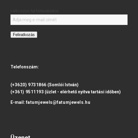
Iratkozzon fel hírlevelünkre:
Feliratkozás
Telefonszám:
(+3620) 9731866
(Somlói István)
(+361) 9511193
(üzlet - elérhető nyitva tartási időben)
E-mail:
fatumjewels@fatumjewels.hu
Üzenet