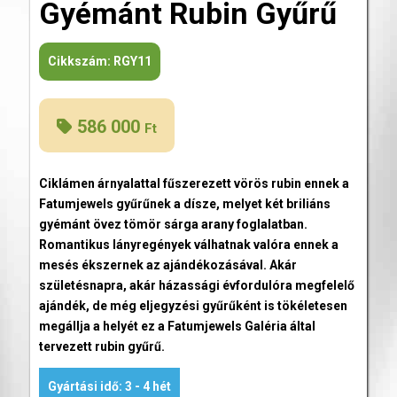
Gyémánt Rubin Gyűrű
Cikkszám:
RGY11
586 000
Ft
Ciklámen árnyalattal fűszerezett vörös rubin ennek a
Fatumjewels gyűrűnek a dísze, melyet két briliáns
gyémánt övez tömör sárga arany foglalatban.
Romantikus lányregények válhatnak valóra ennek a
mesés ékszernek az ajándékozásával. Akár
születésnapra, akár házassági évfordulóra megfelelő
ajándék, de még eljegyzési gyűrűként is tökéletesen
megállja a helyét ez a Fatumjewels Galéria által
tervezett rubin gyűrű.
Gyártási idő: 3 - 4 hét