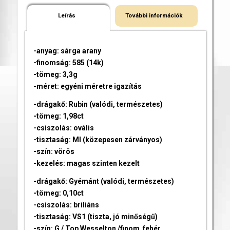
Leírás
További információk
-anyag: sárga arany
-finomság: 585 (14k)
-tömeg: 3,3g
-méret: egyéni méretre igazítás
-drágakő: Rubin (valódi, természetes)
-tömeg: 1,98ct
-csiszolás: ovális
-tisztaság: MI (közepesen zárványos)
-szín: vörös
-kezelés: magas szinten kezelt
-drágakő: Gyémánt (valódi, természetes)
-tömeg: 0,10ct
-csiszolás: briliáns
-tisztaság: VS1 (tiszta, jó minőségű)
-szín: G / Top Wesselton /finom fehér