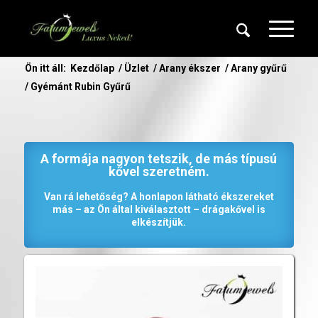
Ön itt áll:
Kezdőlap
/
Üzlet
/
Arany ékszer
/
Arany gyűrű
/
Gyémánt Rubin Gyűrű
A formája nagyon tetszik, de más típusú
kővel szeretném.
Van rá lehetőség? A honlapon látható ékszereket
más – az Ön által kiválasztott – drágakővel is
elkészítjük.