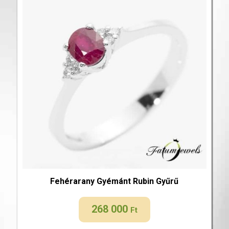
Fehérarany Gyémánt Rubin Gyűrű
268 000
Ft