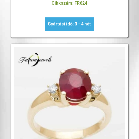
Cikkszám: FR624
Gyártási idő: 3 - 4 hét