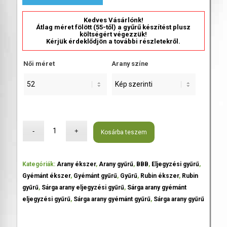
Kedves Vásárlónk!
Átlag méret fölött (55-től) a gyűrű készítést plusz
költségért végezzük!
Kérjük érdeklődjön a további részletekről.
Női méret
Arany színe
Kosárba teszem
Kategóriák:
Arany ékszer
,
Arany gyűrű
,
BBB
,
Eljegyzési gyűrű
,
Gyémánt ékszer
,
Gyémánt gyűrű
,
Gyűrű
,
Rubin ékszer
,
Rubin
gyűrű
,
Sárga arany eljegyzési gyűrű
,
Sárga arany gyémánt
eljegyzési gyűrű
,
Sárga arany gyémánt gyűrű
,
Sárga arany gyűrű