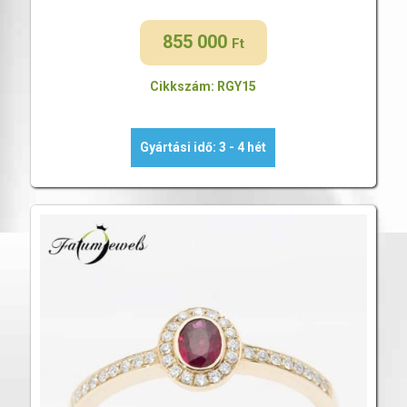
855 000
Ft
Cikkszám: RGY15
Gyártási idő: 3 - 4 hét