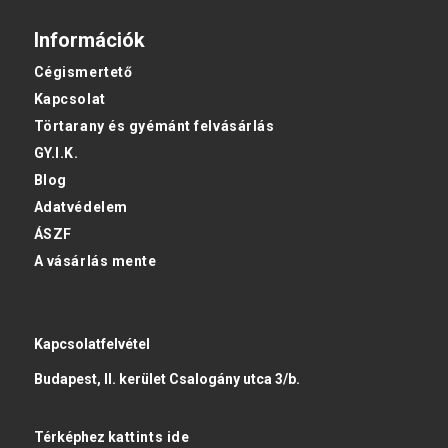
Információk
Cégismertető
Kapcsolat
Törtarany és gyémánt felvásárlás
GY.I.K.
Blog
Adatvédelem
ÁSZF
A vásárlás mente
Kapcsolatfelvétel
Budapest, II. kerület Csalogány utca 3/b.
Térképhez
kattints ide