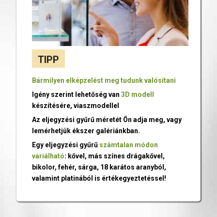
TIPP
Bármilyen elképzelést meg tudunk valósítani
Igény szerint lehetőség van
3D modell
készítésére, viaszmodellel
Az eljegyzési gyűrű méretét Ön adja meg, vagy
lemérhetjük ékszer galériánkban.
Egy eljegyzési gyűrű
számtalan módon
variálható
: kővel, más színes drágakővel,
bikolor, fehér, sárga, 18 karátos aranyból,
valamint platinából is értékegyeztetéssel!