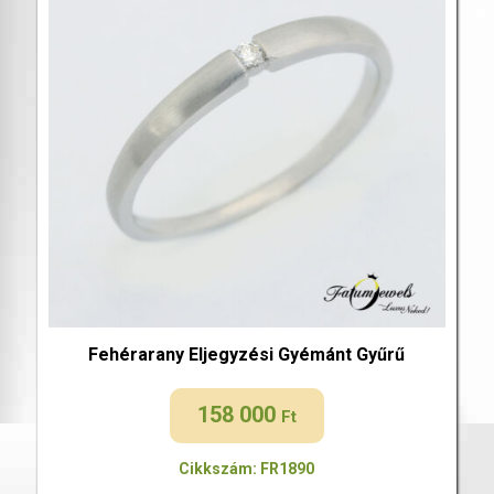
Fehérarany Eljegyzési Gyémánt Gyűrű
158 000
Ft
Cikkszám: FR1890