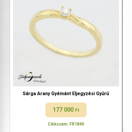
Sárga Arany Gyémánt Eljegyzési Gyűrű
177 000
Ft
Cikkszám: FR1840