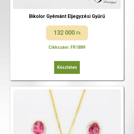
Bikolor Gyémánt Eljegyzési Gyűrű
132 000
Ft
Cikkszám: FR1889
Készleten