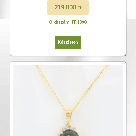
219 000
Ft
Cikkszám: FR1898
Készleten