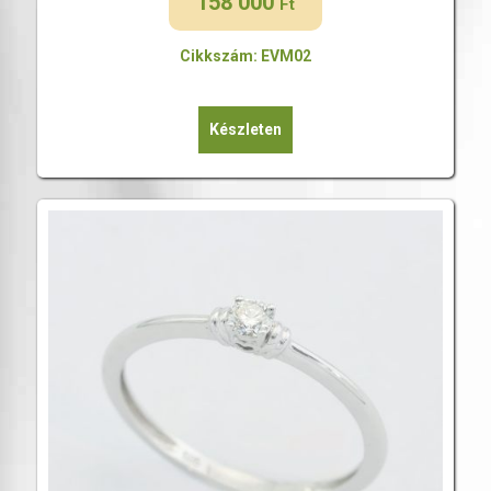
158 000
Ft
Cikkszám: EVM02
Készleten