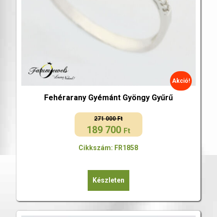
Akció!
Fehérarany Gyémánt Gyöngy Gyűrű
271 000
Ft
189 700
Original
Current
Ft
price
price
Cikkszám: FR1858
was:
is:
271
189
000 Ft.
700 Ft.
Készleten