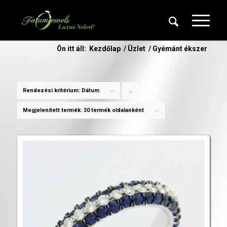
Ön itt áll:
Kezdőlap
/
Üzlet
/
Gyémánt ékszer
Rendezési kritérium:
Dátum
Click
to
Megjelenített termék:
30 termék oldalanként
order
products
descending