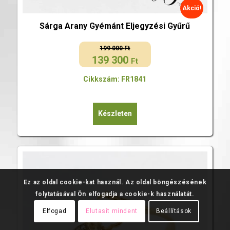
Akció!
Sárga Arany Gyémánt Eljegyzési Gyűrű
199 000
Ft
139 300
Original
Current
Ft
price
price
Cikkszám: FR1841
was:
is:
199
139
000 Ft.
300 Ft.
Készleten
Ez az oldal cookie-kat használ. Az oldal böngészésének
folytatásával Ön elfogadja a cookie-k használatát.
Elfogad
Elutasít mindent
Beállítások