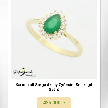
Karmazált Sárga Arany Gyémánt Smaragd
Gyűrű
425 000
Ft