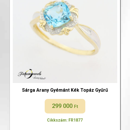
Sárga Arany Gyémánt Kék Topáz Gyűrű
299 000
Ft
Cikkszám: FR1877