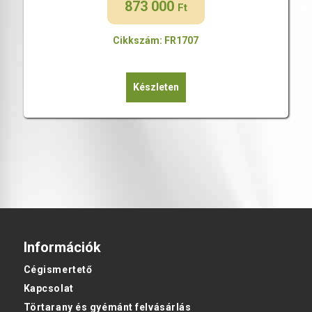
873 000
Ft
Cikkszám: FR1707
Készleten
Információk
Cégismertető
Kapcsolat
Törtarany és gyémánt felvásárlás