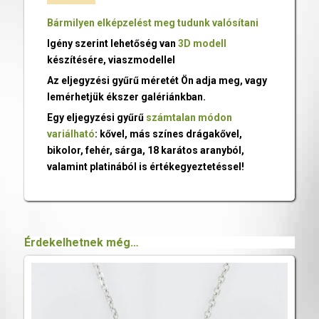
Bármilyen elképzelést meg tudunk valósítani
Igény szerint lehetőség van
3D modell
készítésére, viaszmodellel
Az eljegyzési gyűrű méretét Ön adja meg, vagy
lemérhetjük ékszer galériánkban.
Egy eljegyzési gyűrű
számtalan módon
variálható
: kővel, más színes drágakővel,
bikolor, fehér, sárga, 18 karátos aranyból,
valamint platinából is értékegyeztetéssel!
Érdekelhetnek még…