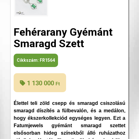
Fehérarany Gyémánt
Smaragd Szett
Cikkszám:
FR1564
1 130 000
Ft
Élettel teli zöld csepp és smaragd csiszolású
smaragd díszítés a fülbevalón, és a medálon,
hogy ékszerkollekciód egységes legyen. Ezt a
Fatumjewels gyémánt smaragd szettet
elsősorban hideg színekből álló ruházathoz