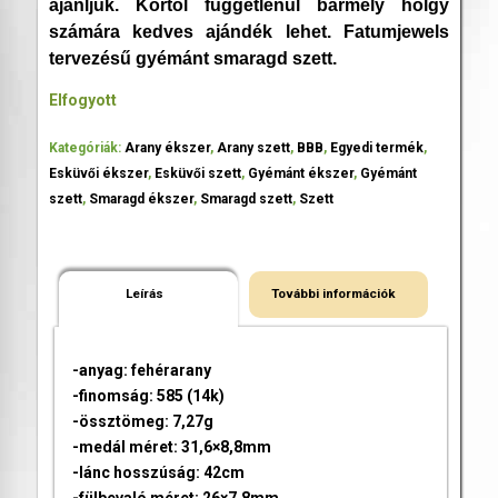
ajánljuk. Kortól függetlenül bármely hölgy
számára kedves ajándék lehet. Fatumjewels
tervezésű gyémánt smaragd szett.
Elfogyott
Kategóriák:
Arany ékszer
,
Arany szett
,
BBB
,
Egyedi termék
,
Esküvői ékszer
,
Esküvői szett
,
Gyémánt ékszer
,
Gyémánt
szett
,
Smaragd ékszer
,
Smaragd szett
,
Szett
Leírás
További információk
-anyag: fehérarany
-finomság: 585 (14k)
-össztömeg: 7,27g
-medál méret: 31,6×8,8mm
-lánc hosszúság: 42cm
-fülbevaló méret: 26×7,8mm