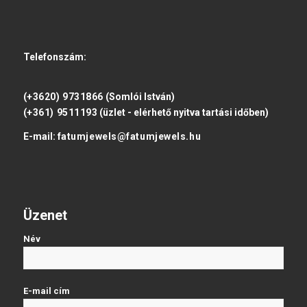
Telefonszám:
(+3620) 9731866
(Somlói István)
(+361) 9511193
(üzlet - elérhető nyitva tartási időben)
E-mail:
fatumjewels@fatumjewels.hu
Üzenet
Név
E-mail cím