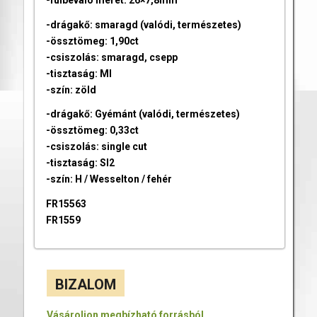
-drágakő: smaragd (valódi, természetes)
-össztömeg: 1,90ct
-csiszolás: smaragd, csepp
-tisztaság: MI
-szín: zöld
-drágakő: Gyémánt (valódi, természetes)
-össztömeg: 0,33ct
-csiszolás: single cut
-tisztaság: SI2
-szín: H / Wesselton / fehér
FR15563
FR1559
BIZALOM
Vásároljon megbízható forrásból