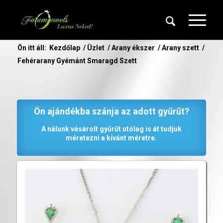
Ön itt áll:
Kezdőlap
/
Üzlet
/
Arany ékszer
/
Arany szett
/
Fehérarany Gyémánt Smaragd Szett
Ön ajándékba szánja az adott gyűrűt?
A nálunk vásárolt gyűrűt utólag is át tudjuk
méretezni a kívánt méretre.