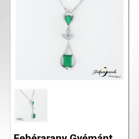
Fehérarany Gyémánt