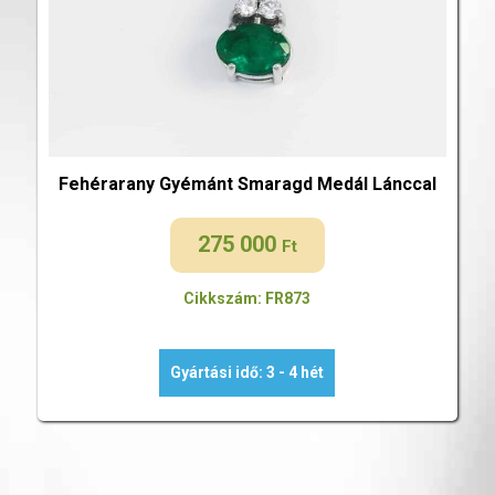
Fehérarany Gyémánt Smaragd Medál Lánccal
275 000
Ft
Cikkszám: FR873
Gyártási idő: 3 - 4 hét