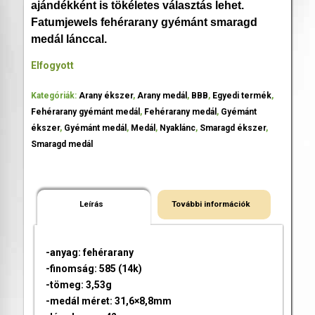
ajándékként is tökéletes választás lehet.
Fatumjewels fehérarany gyémánt smaragd
medál lánccal.
Elfogyott
Kategóriák:
Arany ékszer
,
Arany medál
,
BBB
,
Egyedi termék
,
Fehérarany gyémánt medál
,
Fehérarany medál
,
Gyémánt
ékszer
,
Gyémánt medál
,
Medál
,
Nyaklánc
,
Smaragd ékszer
,
Smaragd medál
Leírás
További információk
-anyag: fehérarany
-finomság: 585 (14k)
-tömeg: 3,53g
-medál méret: 31,6×8,8mm