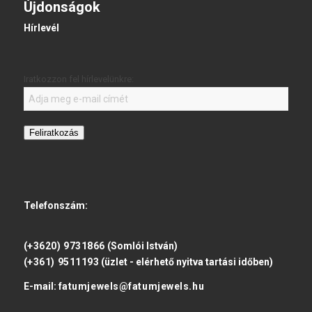
Újdonságok
Hírlevél
Iratkozzon fel hírlevelünkre:
Feliratkozás
Telefonszám:
(+3620) 9731866
(Somlói István)
(+361) 9511193
(üzlet - elérhető nyitva tartási időben)
E-mail:
fatumjewels@fatumjewels.hu