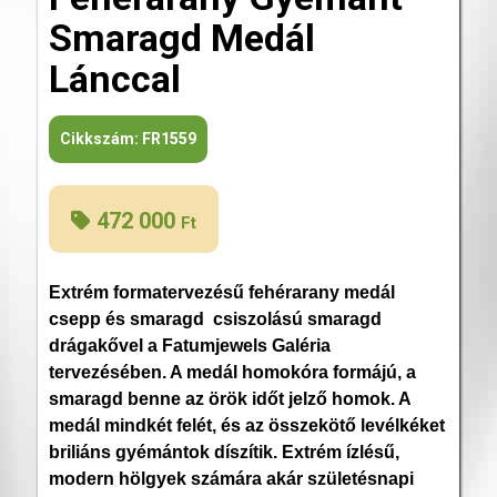
Smaragd Medál
Lánccal
Cikkszám:
FR1559
472 000
Ft
Extrém formatervezésű fehérarany medál
csepp és smaragd csiszolású smaragd
drágakővel a Fatumjewels Galéria
tervezésében. A medál homokóra formájú, a
smaragd benne az örök időt jelző homok. A
medál mindkét felét, és az összekötő levélkéket
briliáns gyémántok díszítik. Extrém ízlésű,
modern hölgyek számára akár születésnapi