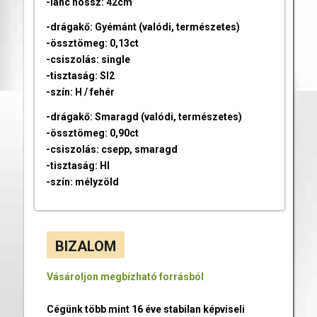
-lánc hossz: 42cm
-drágakő: Gyémánt (valódi, természetes)
-össztömeg: 0,13ct
-csiszolás: single
-tisztaság: SI2
-szín: H / fehér
-drágakő: Smaragd (valódi, természetes)
-össztömeg: 0,90ct
-csiszolás: csepp, smaragd
-tisztaság: HI
-szín: mélyzöld
BIZALOM
Vásároljon megbízható forrásból
Cégünk több mint 16 éve stabilan képviseli