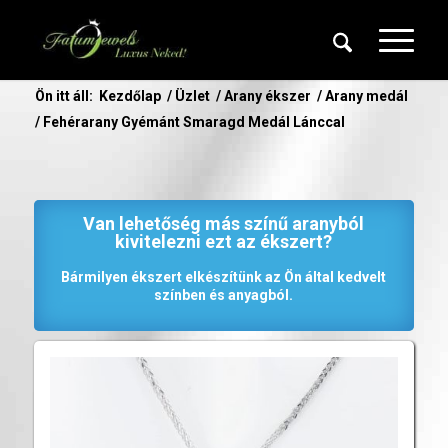
Ön itt áll:
Kezdőlap
/
Üzlet
/
Arany ékszer
/
Arany medál
/
Fehérarany Gyémánt Smaragd Medál Lánccal
Van lehetőség más színű aranyból
kivitelezni ezt az ékszert?
Bármilyen ékszert elkészítünk az Ön által kedvelt
színben és anyagból.