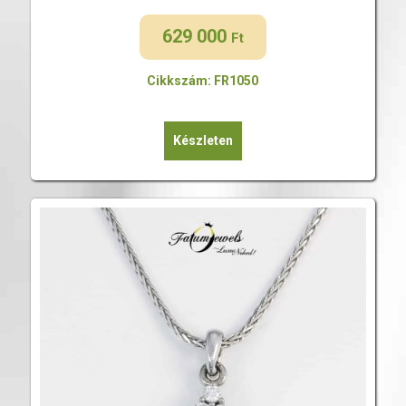
629 000
Ft
Cikkszám: FR1050
Készleten