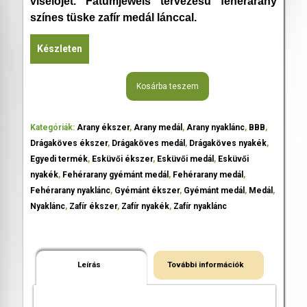
viselőjét. Fatumjewels tervezésű fehérarany
színes tüske zafír medál lánccal.
Készleten
Kosárba teszem
Kategóriák:
Arany ékszer
,
Arany medál
,
Arany nyaklánc
,
BBB
,
Drágaköves ékszer
,
Drágaköves medál
,
Drágaköves nyakék
,
Egyedi termék
,
Esküvői ékszer
,
Esküvői medál
,
Esküvői
nyakék
,
Fehérarany gyémánt medál
,
Fehérarany medál
,
Fehérarany nyaklánc
,
Gyémánt ékszer
,
Gyémánt medál
,
Medál
,
Nyaklánc
,
Zafír ékszer
,
Zafír nyakék
,
Zafír nyaklánc
Leírás
További információk