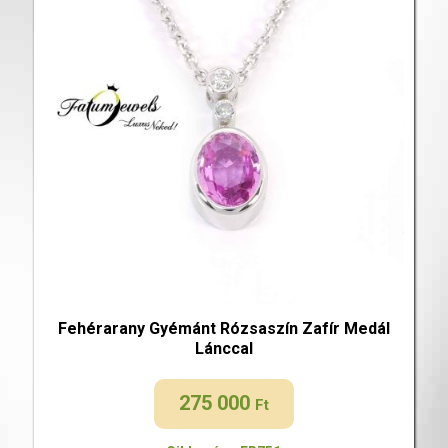
Fehérarany Gyémánt Rózsaszín Zafír Medál
Lánccal
275 000
Ft