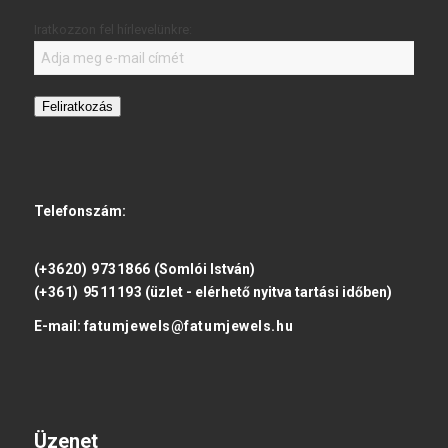
Iratkozzon fel hírlevelünkre:
Feliratkozás
Telefonszám:
(+3620) 9731866
(Somlói István)
(+361) 9511193
(üzlet - elérhető nyitva tartási időben)
E-mail:
fatumjewels@fatumjewels.hu
Üzenet