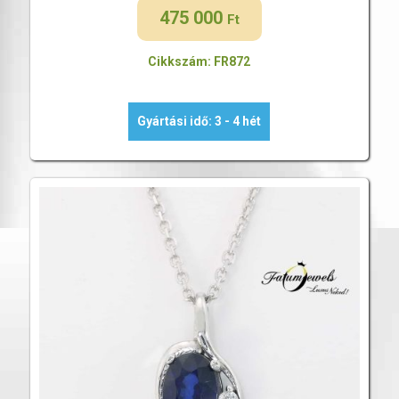
475 000
Ft
Cikkszám: FR872
Gyártási idő: 3 - 4 hét