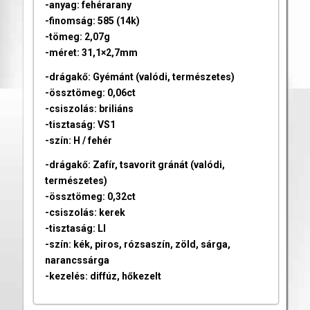
-anyag: fehérarany
-finomság: 585 (14k)
-tömeg: 2,07g
-méret: 31,1×2,7mm
-drágakő: Gyémánt (valódi, természetes)
-össztömeg: 0,06ct
-csiszolás: briliáns
-tisztaság: VS1
-szín: H / fehér
-drágakő: Zafír, tsavorit gránát (valódi,
természetes)
-össztömeg: 0,32ct
-csiszolás: kerek
-tisztaság: LI
-szín: kék, piros, rózsaszín, zöld, sárga,
narancssárga
-kezelés: diffúz, hőkezelt