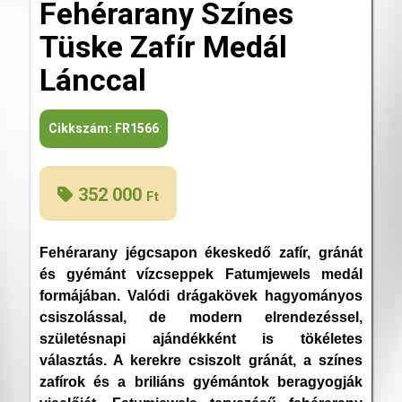
Fehérarany Színes
Tüske Zafír Medál
Lánccal
Cikkszám:
FR1566
352 000
Ft
Fehérarany jégcsapon ékeskedő zafír, gránát
és gyémánt vízcseppek Fatumjewels medál
formájában. Valódi drágakövek hagyományos
csiszolással, de modern elrendezéssel,
születésnapi ajándékként is tökéletes
választás. A kerekre csiszolt gránát, a színes
zafírok és a briliáns gyémántok beragyogják