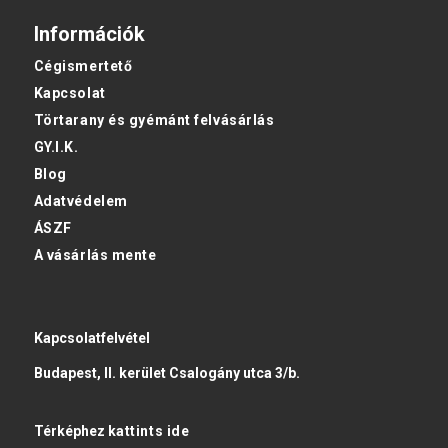
Információk
Cégismertető
Kapcsolat
Törtarany és gyémánt felvásárlás
GY.I.K.
Blog
Adatvédelem
ÁSZF
A vásárlás mente
Kapcsolatfelvétel
Budapest, II. kerület Csalogány utca 3/b.
Térképhez
kattints ide