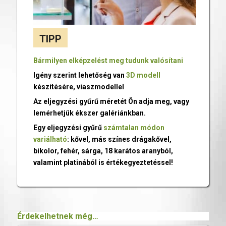
TIPP
Bármilyen elképzelést meg tudunk valósítani
Igény szerint lehetőség van
3D modell
készítésére, viaszmodellel
Az eljegyzési gyűrű méretét Ön adja meg, vagy
lemérhetjük ékszer galériánkban.
Egy eljegyzési gyűrű
számtalan módon
variálható
: kővel, más színes drágakővel,
bikolor, fehér, sárga, 18 karátos aranyból,
valamint platinából is értékegyeztetéssel!
Érdekelhetnek még…