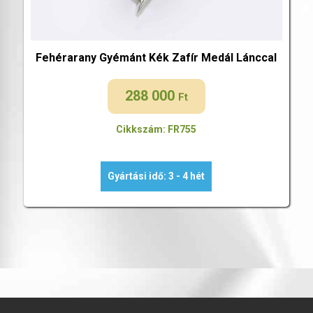
Fehérarany Gyémánt Kék Zafír Medál Lánccal
288 000
Ft
Cikkszám: FR755
Gyártási idő: 3 - 4 hét