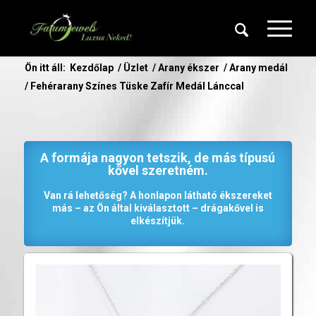
Ön itt áll:
Kezdőlap
/
Üzlet
/
Arany ékszer
/
Arany medál
/
Fehérarany Színes Tüske Zafír Medál Lánccal
A formája nagyon tetszik, de más típusú
kővel szeretném.
Van rá lehetőség? A honlapon látható ékszereket
más – az Ön által kiválasztott – drágakővel is
elkészítjük.