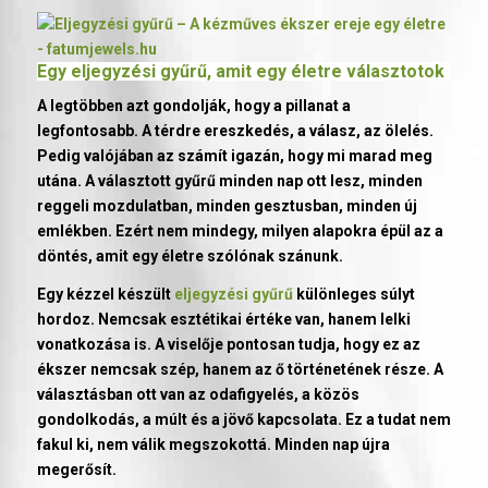
Egy
eljegyzési gyűrű
, amit egy életre választotok
A legtöbben azt gondolják, hogy a pillanat a
legfontosabb. A térdre ereszkedés, a válasz, az ölelés.
Pedig valójában az számít igazán, hogy mi marad meg
utána. A választott gyűrű minden nap ott lesz, minden
reggeli mozdulatban, minden gesztusban, minden új
emlékben. Ezért nem mindegy, milyen alapokra épül az a
döntés, amit egy életre szólónak szánunk.
Egy kézzel készült
eljegyzési gyűrű
különleges súlyt
hordoz. Nemcsak esztétikai értéke van, hanem lelki
vonatkozása is. A viselője pontosan tudja, hogy ez az
ékszer nemcsak szép, hanem az ő történetének része. A
választásban ott van az odafigyelés, a közös
gondolkodás, a múlt és a jövő kapcsolata. Ez a tudat nem
fakul ki, nem válik megszokottá. Minden nap újra
megerősít.