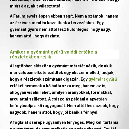
miért ő az, akit választottál.
A Fatumjewels éppen ebben segít. Nem a számok, hanem
az érzések mentén közelítünk a tervezéshez. Egy
gyémánt gyűrű nem attól lesz különleges, hogy nagy,
hanem attól, hogy őszinte.
Amikor a
gyémánt gyűrű
valódi értéke a
részletekben rejlik
A legtöbben először a gyémánt méretét nézik, de akik
már valóban elköteleződtek egy ékszer mellett, tudják,
hogy a részletek számítanak igazán. Egy
gyémánt gyűrű
értékét nemcsak a kő határozza meg, hanem az is,
ahogyan viselni lehet, amilyen arányokkal, formákkal,
arculattal született. A csiszolás például alapvetően
befolyásolja a kő ragyogását. Nem attól lesz szebb, hogy
nagyobb, hanem attól, hogy jól bánik a fénnyel.
A foglalat szerepe ugyanilyen lényeges. Meg kell tartania
a gyémántot, de nem uralhatja az egész ékszert. Egy jól