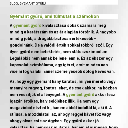
BLOG
,
GYÉMÁNT GYŰRŰ
Gyémánt gyűrű
, ami túlmutat a számokon
A
gyémánt gyűrű
kiválasztása sokak számára még
mindig a karátszám és az ár alapján történik. A nagyobb
mindig jobb, a drágább biztosan értékesebb –
gondolnánk. De a valódi érték sokkal többről szól. Egy
ilyen gyűrű nem befektetés, nem státuszszimbólum.
Legalábbis nem annak kellene lennie. Ez az ékszer egy
kapcsolat szimbóluma, egy ígéret, amit minden nap
viselni fog valaki. Ennél személyesebb dolog kevés van.
Az, hogy egy gyémánt hány karátos, milyen méretű vagy
mennyire ragyog, fontos lehet, de csak akkor, ha közben
nem veszítjük el a lényeget. A
gyémánt gyűrű
akkor lesz
igazán értékes, ha viselőjéhez illik. Ha nem egy
magazinból nézted ki, hanem abból indultál ki, aki ő. A
stílusa, a mozdulatai, az, ahogy reggel kávét főz vagy
ahogy olvas este az ágyban. Egy gyűrű akkor jó
választás, ha nemcsak mutatós, hanem el is meséli, hogy