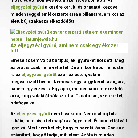
mosolygott, könnyes lett a szeme, és bólintott. Az
eljegyzési gyűrű
a kezére került, és onnantól kezdve
minden reggel emlékeztette arra a pillanatra, amikor az
életük új szakasza elkezdődött.
Az
eljegyzési gyűrű
, ami nem csak egy ékszer
lett
Emese sosem volt az a típus, aki gyűrűket hordott. Még
az órát is csak néha vette fel. De amikor Gábor felhúzta
rá az
eljegyzési gyűrűt
azon az estén, valami
megváltozott benne. Nemcsak egy tárgy került az ujjára,
hanem egy érzés is. Egy apró, mindennapi emlékeztető
arra, hogy valaki őt választotta. Tudatosan, szeretettel,
odafigyelve.
Az
eljegyzési gyűrű
nem hivalkodó. Nem csillog túl a
ruháin, nem hívja fel magára a figyelmet. És pont ettől vált
igazivá. Mert nem kellett, hogy mindenki lássa. Csak az
számított, hogy ő tudja, mit jelent. Azóta is minden