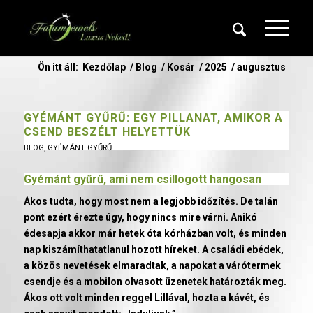
Ön itt áll:
Kezdőlap
/
Blog
/
Kosár
/
2025
/
augusztus
GYÉMÁNT GYŰRŰ: EGY PILLANAT, AMIKOR A
CSEND BESZÉLT HELYETTÜK
BLOG
,
GYÉMÁNT GYŰRŰ
Gyémánt gyűrű
, ami nem csillogott hangosan
Ákos tudta, hogy most nem a legjobb időzítés. De talán
pont ezért érezte úgy, hogy nincs mire várni. Anikó
édesapja akkor már hetek óta kórházban volt, és minden
nap kiszámíthatatlanul hozott híreket. A családi ebédek,
a közös nevetések elmaradtak, a napokat a várótermek
csendje és a mobilon olvasott üzenetek határozták meg.
Ákos ott volt minden reggel Lillával, hozta a kávét, és