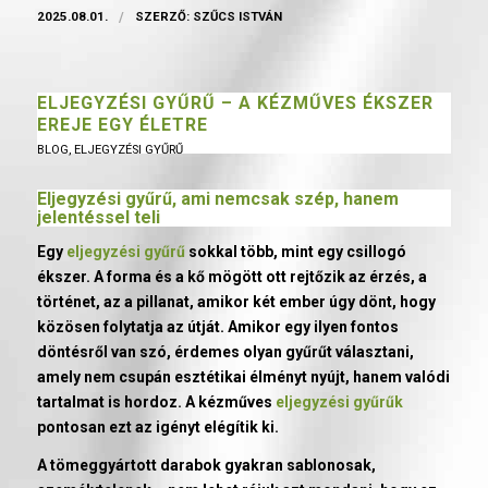
2025.08.01.
/
SZERZŐ:
SZŰCS ISTVÁN
ELJEGYZÉSI GYŰRŰ – A KÉZMŰVES ÉKSZER
EREJE EGY ÉLETRE
BLOG
,
ELJEGYZÉSI GYŰRŰ
Eljegyzési gyűrű
, ami nemcsak szép, hanem
jelentéssel teli
Egy
eljegyzési gyűrű
sokkal több, mint egy csillogó
ékszer. A forma és a kő mögött ott rejtőzik az érzés, a
történet, az a pillanat, amikor két ember úgy dönt, hogy
közösen folytatja az útját. Amikor egy ilyen fontos
döntésről van szó, érdemes olyan gyűrűt választani,
amely nem csupán esztétikai élményt nyújt, hanem valódi
tartalmat is hordoz. A kézműves
eljegyzési gyűrűk
pontosan ezt az igényt elégítik ki.
A tömeggyártott darabok gyakran sablonosak,