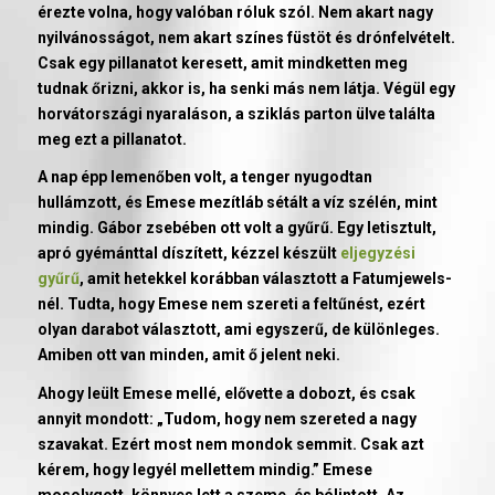
érezte volna, hogy valóban róluk szól. Nem akart nagy
nyilvánosságot, nem akart színes füstöt és drónfelvételt.
Csak egy pillanatot keresett, amit mindketten meg
tudnak őrizni, akkor is, ha senki más nem látja. Végül egy
horvátországi nyaraláson, a sziklás parton ülve találta
meg ezt a pillanatot.
A nap épp lemenőben volt, a tenger nyugodtan
hullámzott, és Emese mezítláb sétált a víz szélén, mint
mindig. Gábor zsebében ott volt a gyűrű. Egy letisztult,
apró gyémánttal díszített, kézzel készült
eljegyzési
gyűrű
, amit hetekkel korábban választott a Fatumjewels-
nél. Tudta, hogy Emese nem szereti a feltűnést, ezért
olyan darabot választott, ami egyszerű, de különleges.
Amiben ott van minden, amit ő jelent neki.
Ahogy leült Emese mellé, elővette a dobozt, és csak
annyit mondott: „Tudom, hogy nem szereted a nagy
szavakat. Ezért most nem mondok semmit. Csak azt
kérem, hogy legyél mellettem mindig.” Emese