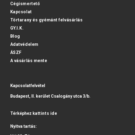
Cégismertető
Kapcsolat
Törtarany és gyémánt felvásárlás
GY.I.K.
Blog
Adatvédelem
ÁSZF
A vásárlás mente
Kapcsolatfelvétel
Budapest, II. kerület Csalogány utca 3/b.
Térképhez
kattints ide
Nyitva tartás: