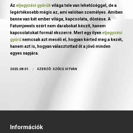
Az
eljegyzési gyűrűk
világa tele van lehetőséggel, de a
legértékesebb mégis az, ami valóban személyes. Amiben
benne van két ember világa, kapcsolata, döntése. A
Fatumjewels ezért nem darabokat készít, hanem
kapcsolatokat formál ékszerré. Mert egy ilyen
eljegyzési
gyűrű
nemcsak azt meséli el, hogyan kérted meg a kezét,
hanem azt is, hogyan választottad őt a jövő minden
egyes napjára.
2025.08.01.
/
SZERZŐ:
SZŰCS ISTVÁN
Információk