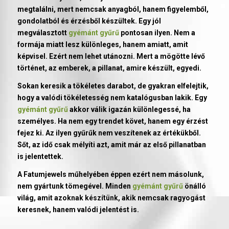
megtalálni, mert nemcsak anyagból, hanem figyelemből,
gondolatból és érzésből készültek. Egy jól
megválasztott
gyémánt gyűrű
pontosan ilyen. Nem a
formája miatt lesz különleges, hanem amiatt, amit
képvisel. Ezért nem lehet utánozni. Mert a mögötte lévő
történet, az emberek, a pillanat, amire készült, egyedi.
Sokan keresik a tökéletes darabot, de gyakran elfelejtik,
hogy a valódi tökéletesség nem katalógusban lakik. Egy
gyémánt gyűrű
akkor válik igazán különlegessé, ha
személyes. Ha nem egy trendet követ, hanem egy érzést
fejez ki. Az ilyen gyűrűk nem veszítenek az értékükből.
Sőt, az idő csak mélyíti azt, amit már az első pillanatban
is jelentettek.
A Fatumjewels műhelyében éppen ezért nem másolunk,
nem gyártunk tömegével. Minden
gyémánt gyűrű
önálló
világ, amit azoknak készítünk, akik nemcsak ragyogást
keresnek, hanem valódi jelentést is.