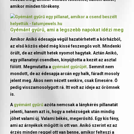
amikor minden törékeny.
Gyémánt gyűrű
, ami a legszebb napokat idézi meg
Amikor Anikó édesapja végül hazatérhetett a kórházból,
az első közös ebéd még kissé feszengős volt. Mindenki
örült, de az elmúlt hetek nyomot hagytak. Aztán Anikó,
egy pillanatnyi csendben, kinyújtotta a kezét az asztal
fölött. Megmutatta a
gyémánt gyűrűjét
. Semmit nem
mondott, de az édesapja arcán egy halk, fáradt mosoly
jelent meg. Ákos nem nézett senkire, csak Emesére. Ő
pedig visszamosolygott rá. Itt volt az ideje az örömnek
is.
A
gyémánt gyűrű
azóta nemcsak a lánykérés pillanatát
jelenti, hanem azt is, hogy a nehézségek után mindig
jöhet valami új. Valami békés, megerősítő. Egy kis fény,
ami az árnyékok mögött is ott van. Anikó szerint ez az
érzés minden reggel ott van benne, amikor felteszi a