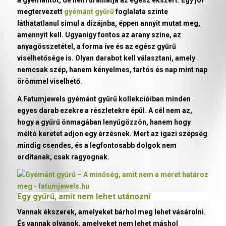
megtervezett
gyémánt gyűrű
foglalata szinte
láthatatlanul simul a dizájnba, éppen annyit mutat meg,
amennyit kell. Ugyanígy fontos az arany színe, az
anyagösszetétel, a forma íve és az egész gyűrű
viselhetősége is. Olyan darabot kell választani, amely
nemcsak szép, hanem kényelmes, tartós és nap mint nap
örömmel viselhető.
A Fatumjewels gyémánt gyűrű kollekcióiban minden
egyes darab ezekre a részletekre épül. A cél nem az,
hogy a gyűrű önmagában lenyűgözzön, hanem hogy
méltó keretet adjon egy érzésnek. Mert az igazi szépség
mindig csendes, és a legfontosabb dolgok nem
ordítanak, csak ragyognak.
Egy gyűrű, amit nem lehet utánozni
Vannak ékszerek, amelyeket bárhol meg lehet vásárolni.
És vannak olyanok, amelyeket nem lehet máshol