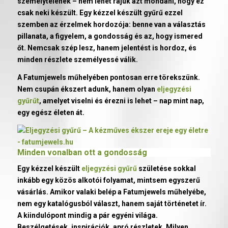
személytelenek – nem lehet rájuk azt mondani, hogy ez
csak neki készült. Egy kézzel készült gyűrű ezzel
szemben az érzelmek hordozója: benne van a választás
pillanata, a figyelem, a gondosság és az, hogy ismered
őt. Nemcsak szép lesz, hanem jelentést is hordoz, és
minden részlete személyessé válik.
A Fatumjewels műhelyében pontosan erre törekszünk.
Nem csupán ékszert adunk, hanem olyan
eljegyzési
gyűrűt
, amelyet viselni és érezni is lehet – nap mint nap,
egy egész életen át.
Minden vonalban ott a gondosság
Egy kézzel készült
eljegyzési gyűrű
születése sokkal
inkább egy közös alkotói folyamat, mintsem egyszerű
vásárlás. Amikor valaki belép a Fatumjewels műhelyébe,
nem egy katalógusból választ, hanem saját történetet ír.
A kiindulópont mindig a pár egyéni világa.
Beszélgetések, inspirációk, apró részletek. Milyen