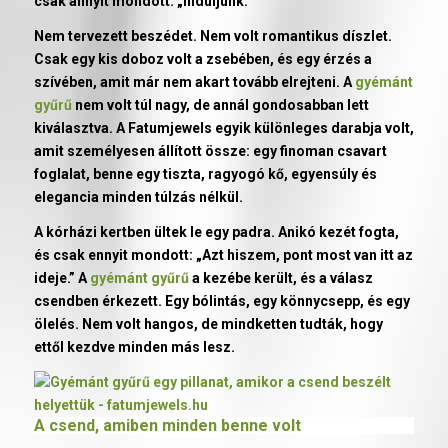
csak annyit mondott: „Induljunk.”
Nem tervezett beszédet. Nem volt romantikus díszlet.
Csak egy kis doboz volt a zsebében, és egy érzés a
szívében, amit már nem akart tovább elrejteni. A
gyémánt
gyűrű
nem volt túl nagy, de annál gondosabban lett
kiválasztva. A Fatumjewels egyik különleges darabja volt,
amit személyesen állított össze: egy finoman csavart
foglalat, benne egy tiszta, ragyogó kő, egyensúly és
elegancia minden túlzás nélkül.
A kórházi kertben ültek le egy padra. Anikó kezét fogta,
és csak ennyit mondott: „Azt hiszem, pont most van itt az
ideje.” A
gyémánt gyűrű
a kezébe került, és a válasz
csendben érkezett. Egy bólintás, egy könnycsepp, és egy
ölelés. Nem volt hangos, de mindketten tudták, hogy
ettől kezdve minden más lesz.
A csend, amiben minden benne volt