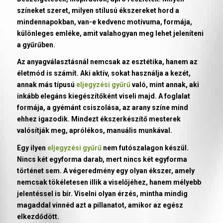
színeket szeret, milyen stílusú ékszereket hord a
mindennapokban, van-e kedvenc motívuma, formája,
különleges emléke, amit valahogyan meg lehet jeleníteni
a gyűrűben.
Az anyagválasztásnál nemcsak az esztétika, hanem az
életmód is számít. Aki aktív, sokat használja a kezét,
annak más típusú
eljegyzési gyűrű
való, mint annak, aki
inkább elegáns kiegészítőként viseli majd. A foglalat
formája, a gyémánt csiszolása, az arany színe mind
ehhez igazodik. Mindezt ékszerkészítő mesterek
valósítják meg, aprólékos, manuális munkával.
Egy ilyen
eljegyzési gyűrű
nem futószalagon készül.
Nincs két egyforma darab, mert nincs két egyforma
történet sem. A végeredmény egy olyan ékszer, amely
nemcsak tökéletesen illik a viselőjéhez, hanem mélyebb
jelentéssel is bír. Viselni olyan érzés, mintha mindig
magaddal vinnéd azt a pillanatot, amikor az egész
elkezdődött.