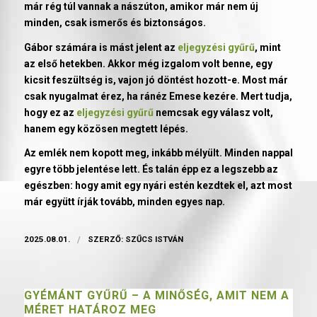
már rég túl vannak a nászúton, amikor már nem új
minden, csak ismerős és biztonságos.
Gábor számára is mást jelent az
eljegyzési gyűrű
, mint
az első hetekben. Akkor még izgalom volt benne, egy
kicsit feszültség is, vajon jó döntést hozott-e. Most már
csak nyugalmat érez, ha ránéz Emese kezére. Mert tudja,
hogy ez az
eljegyzési gyűrű
nemcsak egy válasz volt,
hanem egy közösen megtett lépés.
Az emlék nem kopott meg, inkább mélyült. Minden nappal
egyre több jelentése lett. És talán épp ez a legszebb az
egészben: hogy amit egy nyári estén kezdtek el, azt most
már együtt írják tovább, minden egyes nap.
2025.08.01.
/
SZERZŐ:
SZŰCS ISTVÁN
GYÉMÁNT GYŰRŰ – A MINŐSÉG, AMIT NEM A
MÉRET HATÁROZ MEG