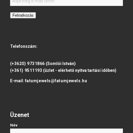
Feliratkozás
Telefonszám:
(+3620) 9731866
(Somlói István)
(+361) 9511193
(üzlet - elérhető nyitva tartási időben)
E-mail:
fatumjewels@fatumjewels.hu
Üzenet
Név