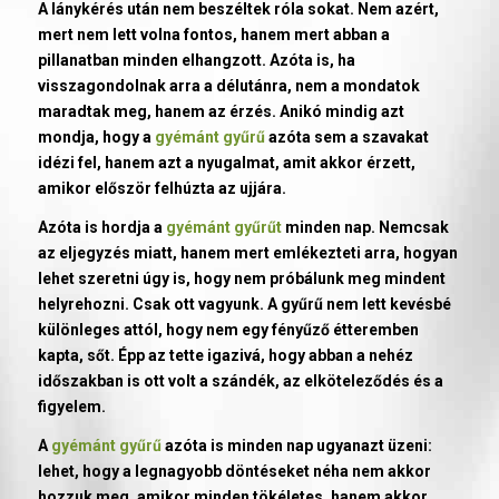
A lánykérés után nem beszéltek róla sokat. Nem azért,
mert nem lett volna fontos, hanem mert abban a
pillanatban minden elhangzott. Azóta is, ha
visszagondolnak arra a délutánra, nem a mondatok
maradtak meg, hanem az érzés. Anikó mindig azt
mondja, hogy a
gyémánt gyűrű
azóta sem a szavakat
idézi fel, hanem azt a nyugalmat, amit akkor érzett,
amikor először felhúzta az ujjára.
Azóta is hordja a
gyémánt gyűrűt
minden nap. Nemcsak
az eljegyzés miatt, hanem mert emlékezteti arra, hogyan
lehet szeretni úgy is, hogy nem próbálunk meg mindent
helyrehozni. Csak ott vagyunk. A gyűrű nem lett kevésbé
különleges attól, hogy nem egy fényűző étteremben
kapta, sőt. Épp az tette igazivá, hogy abban a nehéz
időszakban is ott volt a szándék, az elköteleződés és a
figyelem.
A
gyémánt gyűrű
azóta is minden nap ugyanazt üzeni:
lehet, hogy a legnagyobb döntéseket néha nem akkor
hozzuk meg, amikor minden tökéletes, hanem akkor,