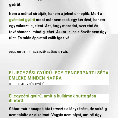
gyűrűt.
Nem a múltat siratják, hanem a jelent ünneplik. Mert a
gyémánt gyűrű
most már nemcsak egy kérdést, hanem
egy választ is jelent. Azt, hogy maradni, szeretni és
továbbmenni mindig lehet. Akkor is, ha először nem úgy
tűnt. És talán épp ettől válik igazivá.
2025.08.01.
/
SZERZŐ:
SZŰCS ISTVÁN
ELJEGYZÉSI GYŰRŰ: EGY TENGERPARTI SÉTA
EMLÉKE MINDEN NAPRA
BLOG
,
ELJEGYZÉSI GYŰRŰ
Eljegyzési gyűrű
, amit a hullámok suttogása
ihletett
Gábor már hónapok óta tervezte a lánykérést, de sokáig
nem találta az alkalmat. Vagyis nem olyat, amiről úgy