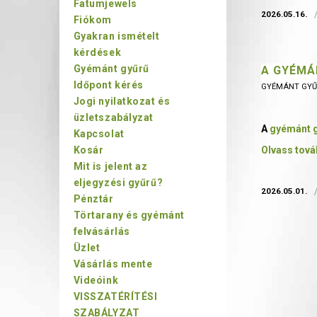
Fatumjewels
2026.05.16.
Fiókom
Gyakran ismételt
kérdések
Gyémánt gyűrű
A GYÉMÁ
Időpont kérés
GYÉMÁNT GYŰ
Jogi nyilatkozat és
üzletszabályzat
A
gyémánt 
Kapcsolat
Kosár
Olvass tová
Mit is jelent az
eljegyzési gyűrű?
2026.05.01.
Pénztár
Törtarany és gyémánt
felvásárlás
Üzlet
Vásárlás mente
Videóink
VISSZATÉRÍTÉSI
SZABÁLYZAT