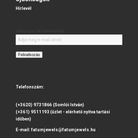
Hírlevél
Iratkozzon fel hírlevelünkre:
Feliratkozás
Telefonszám:
(+3620) 9731866
(Somlói István)
(+361) 9511193
(üzlet - elérhető nyitva tartási
időben)
E-mail:
fatumjewels@fatumjewels.hu