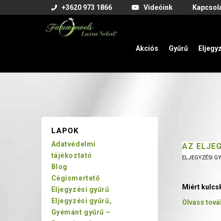
+3620 973 1866
Videóink
Kapcsol
Akciós
Gyűrű
Eljegy
LAPOK
Adatvédelmi
AZ ELJE
tájékoztató
ELJEGYZÉSI G
Blog
Cégismertető
Miért kulcs
Eljegyzési gyűrű
Eljegyzési gyűrű,
Olvass tová
Gyémánt gyűrű –