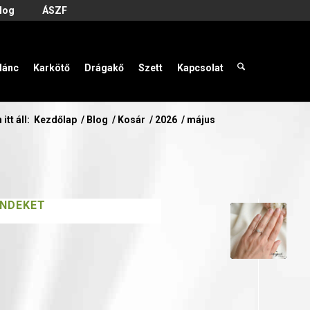
log
ÁSZF
lánc
Karkötő
Drágakő
Szett
Kapcsolat
 itt áll:
Kezdőlap
/
Blog
/
Kosár
/
2026
/
május
ENDEKET