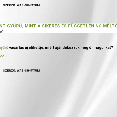
/
SZERZŐ:
WAS-SH-FATUM
NT GYŰRŰ, MINT A SIKERES ÉS FÜGGETLEN NŐ MÉL
RŰ
gyűrű
vásárlás új etikettje: miért ajándékozzuk meg önmagunkat?
bb
/
SZERZŐ:
WAS-SH-FATUM