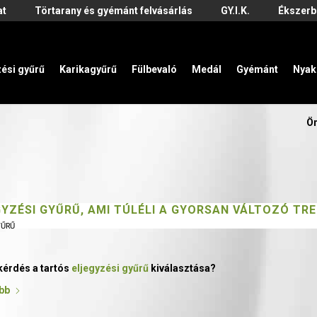
at
Törtarany és gyémánt felvásárlás
GY.I.K.
Ékszerb
zési gyűrű
Karikagyűrű
Fülbevaló
Medál
Gyémánt
Nyak
Ön
GYZÉSI GYŰRŰ, AMI TÚLÉLI A GYORSAN VÁLTOZÓ TR
YŰRŰ
kérdés a tartós
eljegyzési gyűrű
kiválasztása?
bb