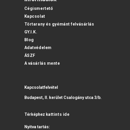
Cégismertető
Kapcsolat
Törtarany és gyémánt felvásárlás
GY.I.K.
Blog
Adatvédelem
ÁSZF
A vásárlás mente
Kapcsolatfelvétel
Budapest, II. kerület Csalogány utca 3/b.
Térképhez
kattints ide
Nyitva tartás: