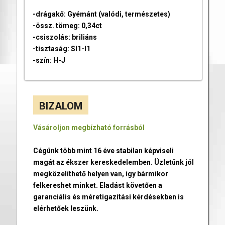
-drágakő: Gyémánt (valódi, természetes)
-össz. tömeg: 0,34ct
-csiszolás: briliáns
-tisztaság: SI1-I1
-szín: H-J
BIZALOM
Vásároljon megbízható forrásból
Cégünk több mint 16 éve stabilan képviseli
magát az ékszer kereskedelemben. Üzletünk jól
megközelíthető helyen van, így bármikor
felkereshet minket. Eladást követően a
garanciális és méretigazítási kérdésekben is
elérhetőek leszünk.