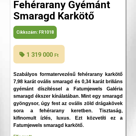
Fehérarany Gyémánt
Smaragd Karkötő
Cikkszám:
FR1018
1 319 000
Ft
Szabályos formatervezésű fehérarany karkötő
7,98 karát ovális smaragd és 0,34 karát briliáns
gyémánt díszítéssel a Fatumjewels Galéria
smaragd ékszer kínálatában. Mint egy smaragd
gyöngysor, úgy fest az ovális zöld drágakövek
sora a fehérarany keretben. Tisztaság,
kifinomult ízlés, luxus. Ezt közvetíti ez a
Fatumjewels smaragd karkötő.