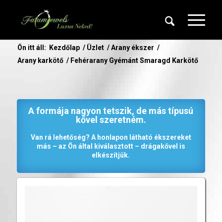
Ön itt áll:
Kezdőlap
/
Üzlet
/
Arany ékszer
/
Arany karkötő
/
Fehérarany Gyémánt Smaragd Karkötő
A formája nagyon tetszik, de más típusú
kővel szeretném.
Van rá lehetőség? A honlapon látható ékszereket
más – az Ön által kiválasztott – drágakővel is
elkészítjük.