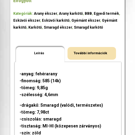
Elfogyott
Kategóriák:
Arany ékszer
,
Arany karkötő
,
BBB
,
Egyedi termék
,
Esküvői ékszer
,
Esküvői karkötő
,
Gyémánt ékszer
,
Gyémánt
karkötő
,
Karkötő
,
Smaragd ékszer
,
Smaragd karkötő
Leírás
További információk
-anyag: fehérarany
-finomság: 585 (14k)
-tömeg: 9,85g
-szélesség: 4,6mm
-drágakő: Smaragd (valódi, természetes)
-tömeg: 7,98ct
-csiszolás: smaragd
-tisztaság: MI-HI (közepesen zárványos)
-szín: zöld