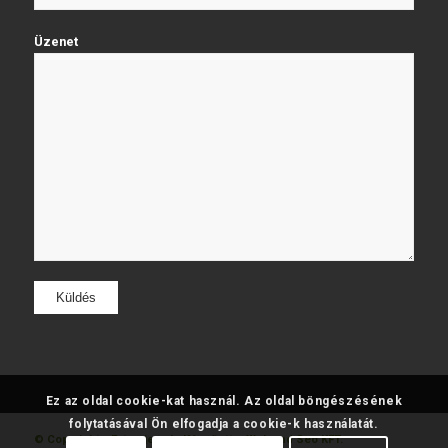
Üzenet
Ez az oldal cookie-kat használ. Az oldal böngészésének
folytatásával Ön elfogadja a cookie-k használatát.
© Copyright - Fatumjewels
Készítette: Web and Seo KFT.