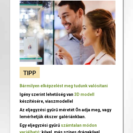
TIPP
Bármilyen elképzelést meg tudunk valósítani
Igény szerint lehetőség van
3D modell
készítésére, viaszmodellel
Az eljegyzési gyűrű méretét Ön adja meg, vagy
lemérhetjük ékszer galériánkban.
Egy eljegyzési gyűrű
számtalan módon
variálható
: kővel, más színes drágakővel,