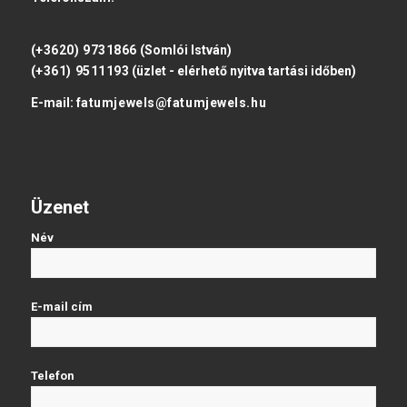
(+3620) 9731866
(Somlói István)
(+361) 9511193
(üzlet - elérhető nyitva tartási időben)
E-mail:
fatumjewels@fatumjewels.hu
Üzenet
Név
E-mail cím
Telefon