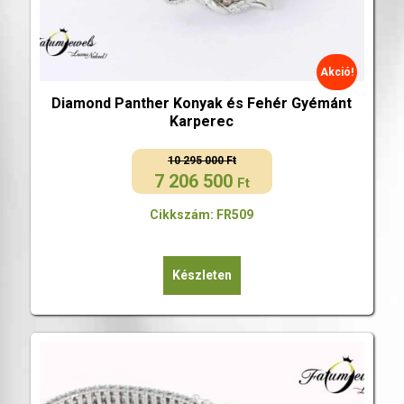
Akció!
Diamond Panther Konyak és Fehér Gyémánt
Karperec
10 295 000
Ft
7 206 500
Original
Current
Ft
price
price
Cikkszám: FR509
was:
is:
10
7
295
206
Készleten
000 Ft.
500 Ft.