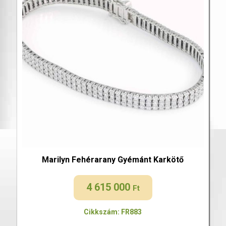
Marilyn Fehérarany Gyémánt Karkötő
4 615 000
Ft
Cikkszám: FR883