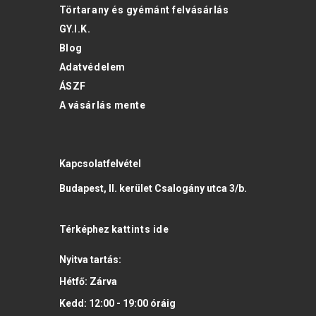
Törtarany és gyémánt felvásárlás
GY.I.K.
Blog
Adatvédelem
ÁSZF
A vásárlás mente
Kapcsolatfelvétel
Budapest, II. kerület Csalogány utca 3/b.
Térképhez
kattints ide
Nyitva tartás:
Hétfő:
Zárva
Kedd:
12:00 - 19:00
óráig