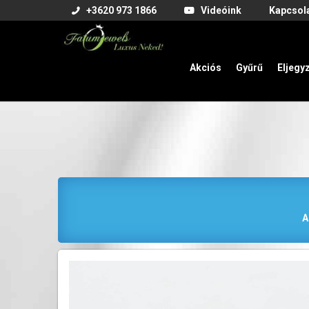
+3620 973 1866
Videóink
Kapcsol
Akciós
Gyűrű
Eljegy
A