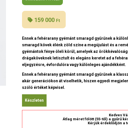
159 000
Ft
Ennek a fehérarany gyémánt smaragd gyűrűnek a különl
smaragd kövek élénk zöld színe a megújulást és a remé
gyémántok fénye öleli körül, amelyek az örökkévalósá
drágaköveknek letisztult és elegáns keretet ad a fehérar
eljegyzésre, évfordulóra vagy különleges ajándékként.
Ennek a fehérarany gyémánt smaragd gyűrűnek a klasszi
akár generációkon át viselhetik, hiszen egyedi megjel
szóló értéket képvisel.
Készleten
Kedves Vá
Átlag méret fölött (55-től) a gyűrű k
Kérjük érdeklődjön a t