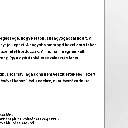
egessége, hogy két tónusú ragyogással hódít. A
nyt jelképezi. A nagyobb smaragd követ apró fehér
g üzenetét hordozzák. A finoman megmunkált
any, így a gyűrű tökéletes választás lehet
kus formavilága soha nem veszít értékéből, ezért
enésével hosszú évtizedekre, akár évszázadokra
sárlónk!
észítést plusz költségért végezzük!
ovábbi részletekről.