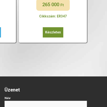
265 000
Ft
Cikkszám: ER347
Készleten
Üzenet
Név