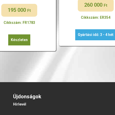
260 000
Ft
195 000
Ft
Cikkszám: ER354
Cikkszám: FR1783
Gyártási idő: 3 - 4 hét
Készleten
Újdonságok
Hírlevél