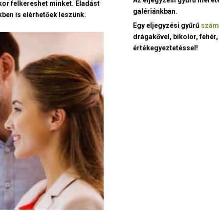
kor felkereshet minket. Eladást
galériánkban.
ben is elérhetőek leszünk.
Egy eljegyzési gyűrű
szám
drágakővel, bikolor, fehér,
értékegyeztetéssel!