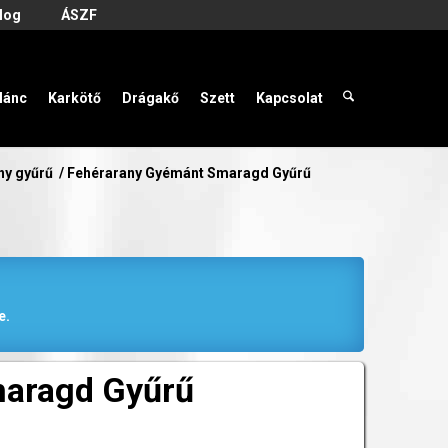
log
ÁSZF
lánc
Karkötő
Drágakő
Szett
Kapcsolat
ny gyűrű
/
Fehérarany Gyémánt Smaragd Gyűrű
e.
maragd Gyűrű