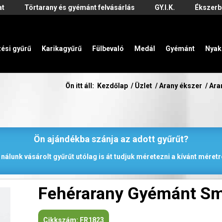
at
Törtarany és gyémánt felvásárlás
GY.I.K.
Ékszerb
zési gyűrű
Karikagyűrű
Fülbevaló
Medál
Gyémánt
Nyak
Ön itt áll:
Kezdőlap
/
Üzlet
/
Arany ékszer
/
Ara
Ön ajándékba szánja az adott gyűrűt?
 nálunk vásárolt gyűrűt utólag is át tudjuk méretezni a kívánt méretr
Fehérarany Gyémánt S
Cikkszám:
FR1823