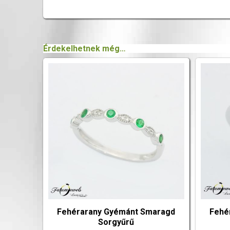
Érdekelhetnek még…
Fehérarany Gyémánt Smaragd
Fehé
Sorgyűrű