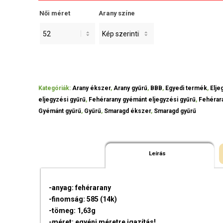
Női méret
Arany színe
Kategóriák:
Arany ékszer
,
Arany gyűrű
,
BBB
,
Egyedi termék
,
Elje
eljegyzési gyűrű
,
Fehérarany gyémánt eljegyzési gyűrű
,
Fehérar
Gyémánt gyűrű
,
Gyűrű
,
Smaragd ékszer
,
Smaragd gyűrű
Leírás
-anyag: fehérarany
-finomság: 585 (14k)
-tömeg: 1,63g
-méret: egyéni méretre igazítás!