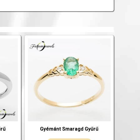
űrű
Gyémánt Smaragd Gyűrű