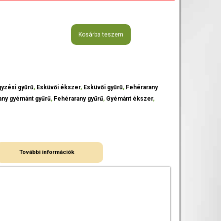
Kosárba teszem
gyzési gyűrű
,
Esküvői ékszer
,
Esküvői gyűrű
,
Fehérarany
any gyémánt gyűrű
,
Fehérarany gyűrű
,
Gyémánt ékszer
,
További információk