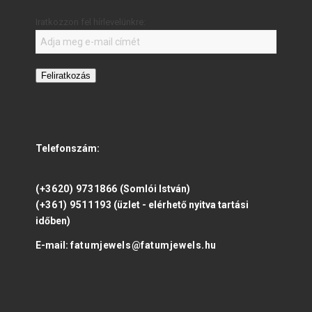
Iratkozzon fel hírlevelünkre:
Feliratkozás
Telefonszám:
(+3620) 9731866
(Somlói István)
(+361) 9511193
(üzlet - elérhető nyitva tartási
időben)
E-mail:
fatumjewels@fatumjewels.hu