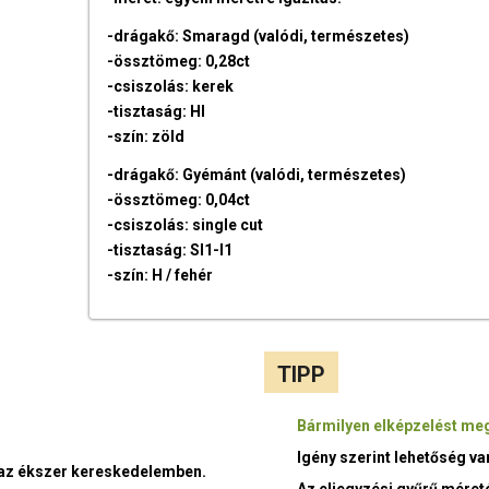
-drágakő: Smaragd (valódi, természetes)
-össztömeg: 0,28ct
-csiszolás: kerek
-tisztaság: HI
-szín: zöld
-drágakő: Gyémánt (valódi, természetes)
-össztömeg: 0,04ct
-csiszolás: single cut
-tisztaság: SI1-I1
-szín: H / fehér
TIPP
Bármilyen elképzelést meg
Igény szerint lehetőség v
t az ékszer kereskedelemben.
Az eljegyzési gyűrű méret