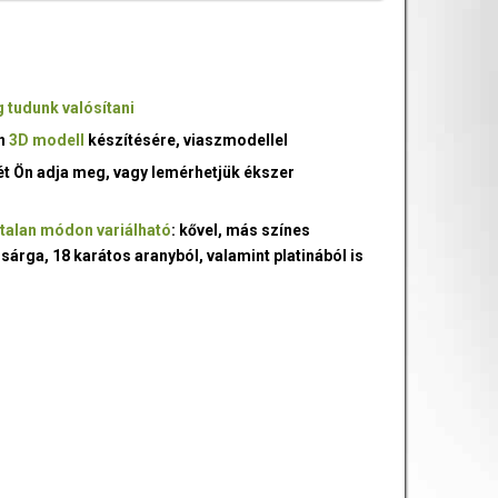
 tudunk valósítani
an
3D modell
készítésére, viaszmodellel
ét Ön adja meg, vagy lemérhetjük ékszer
talan módon variálható
: kővel, más színes
 sárga, 18 karátos aranyból, valamint platinából is