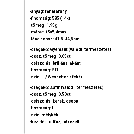
-anyag: fehérarany
-finomság: 585 (14k)
-tömeg: 1,95g
-méret: 15×5,4mm
-lánc hossz: 41,5-44,5cm
-drágakő: Gyémánt (valódi, természetes)
-össz. tömeg: 0,05ct
-csiszolás: briliáns, akánt
-tisztaság: SI1
-szín: H / Wesselton / fehér
-drágakő: Zafír (valódi, természetes)
-össz. tömeg: 0,50ct
-csiszolás: kerek, csepp
-tisztaság: LI
-szín: mélykék
-kezelés: diffúz, hőkezelt