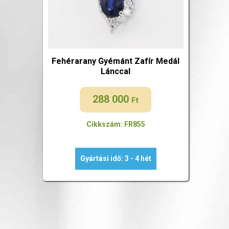
Fehérarany Gyémánt Zafír Medál
Lánccal
288 000
Ft
Cikkszám: FR855
Gyártási idő: 3 - 4 hét