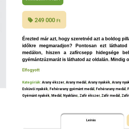
249 000
Ft
Érezted már azt, hogy szeretnéd azt a boldog pil
időkre megmaradjon? Pontosan ezt láthatod
medálon, hiszen a zafírcsepp hidegsége be
gyémántzúzmarát is láthatod az oldalán. Mindig ot
Elfogyott
Kategóriák:
Arany ékszer
,
Arany medál
,
Arany nyakék
,
Arany nya
Esküvői nyakék
,
Fehérarany gyémánt medál
,
Fehérarany medál
,
Gyémánt nyakék
,
Medál
,
Nyaklánc
,
Zafír ékszer
,
Zafír medál
,
Zafí
Leírás