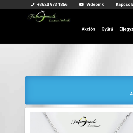
+3620 973 1866
Videóink
Kapcsol
Akciós
Gyűrű
Eljegy
A