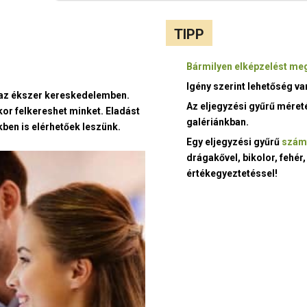
TIPP
Bármilyen elképzelést meg
Igény szerint lehetőség v
t az ékszer kereskedelemben.
Az eljegyzési gyűrű méret
kor felkereshet minket. Eladást
galériánkban.
ben is elérhetőek leszünk.
Egy eljegyzési gyűrű
szám
drágakővel, bikolor, fehér,
értékegyeztetéssel!