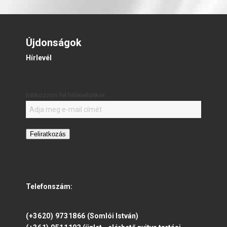
Újdonságok
Hírlevél
Iratkozzon fel hírlevelünkre:
Feliratkozás
Telefonszám:
(+3620) 9731866
(Somlói István)