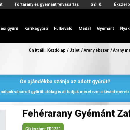
at
Törtarany és gyémánt felvásárlás
GY.I.K.
Ékszerb
zési gyűrű
Karikagyűrű
Fülbevaló
Medál
Gyémánt
Nyak
Ön itt áll:
Kezdőlap
/
Üzlet
/
Arany ékszer
/
Arany m
Ön ajándékba szánja az adott gyűrűt?
 nálunk vásárolt gyűrűt utólag is át tudjuk méretezni a kívánt méretr
Fehérarany Gyémánt Zaf
Cikkszám:
FR1231