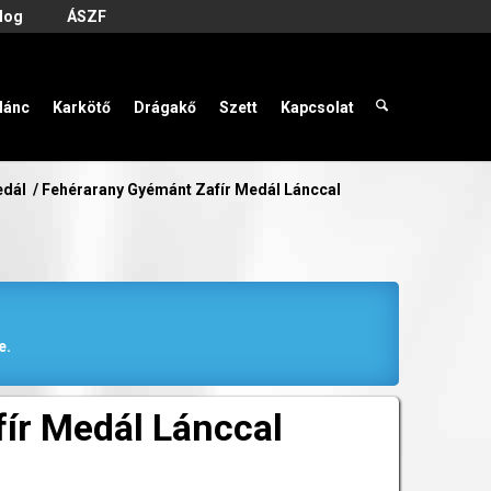
log
ÁSZF
lánc
Karkötő
Drágakő
Szett
Kapcsolat
edál
/
Fehérarany Gyémánt Zafír Medál Lánccal
e.
ír Medál Lánccal