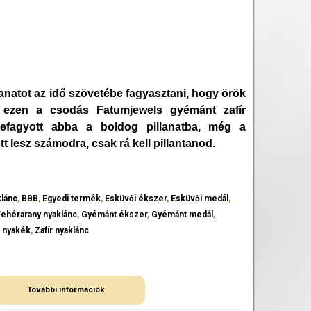
lanatot az idő szövetébe fagyasztani, hogy örök
 ezen a csodás Fatumjewels gyémánt zafír
lefagyott abba a boldog pillanatba, még a
t lesz számodra, csak rá kell pillantanod.
klánc
,
BBB
,
Egyedi termék
,
Esküvői ékszer
,
Esküvői medál
,
Fehérarany nyaklánc
,
Gyémánt ékszer
,
Gyémánt medál
,
r nyakék
,
Zafír nyaklánc
További információk