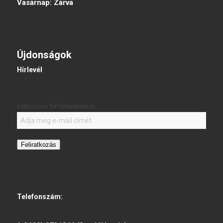
Vasárnap:
Zárva
Újdonságok
Hírlevél
Iratkozzon fel hírlevelünkre:
Feliratkozás
Telefonszám: