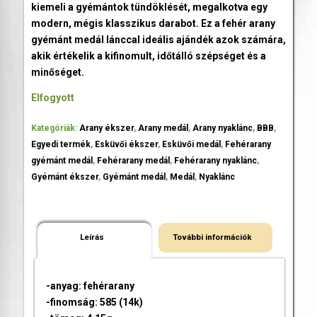
kiemeli a gyémántok tündöklését, megalkotva egy
modern, mégis klasszikus darabot. Ez a fehér arany
gyémánt medál lánccal ideális ajándék azok számára,
akik értékelik a kifinomult, időtálló szépséget és a
minőséget.
Elfogyott
Kategóriák:
Arany ékszer
,
Arany medál
,
Arany nyaklánc
,
BBB
,
Egyedi termék
,
Esküvői ékszer
,
Esküvői medál
,
Fehérarany
gyémánt medál
,
Fehérarany medál
,
Fehérarany nyaklánc
,
Gyémánt ékszer
,
Gyémánt medál
,
Medál
,
Nyaklánc
Leírás
További információk
-anyag: fehérarany
-finomság: 585 (14k)