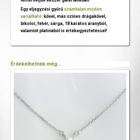
lemérhetjük ékszer galériánkban.
Egy eljegyzési gyűrű
számtalan módon
variálható
: kővel, más színes drágakővel,
bikolor, fehér, sárga, 18 karátos aranyból,
valamint platinából is értékegyeztetéssel!
Érdekelhetnek még…