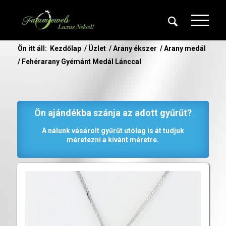
Ön itt áll:
Kezdőlap
/
Üzlet
/
Arany ékszer
/
Arany medál
/
Fehérarany Gyémánt Medál Lánccal
Ön ajándékba szánja az adott gyűrűt?
A nálunk vásárolt gyűrűt utólag is át tudjuk
méretezni a kívánt méretre.