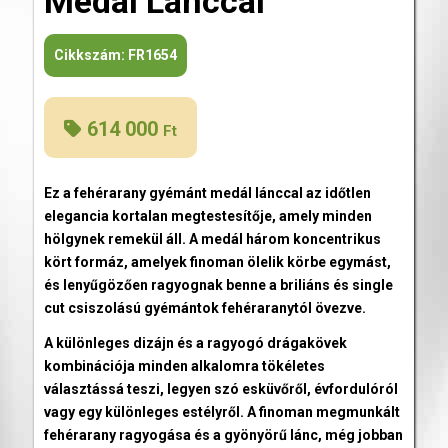
Medál Lánccal
Cikkszám:
FR1654
614 000
Ft
Ez a fehérarany gyémánt medál lánccal az időtlen
elegancia kortalan megtestesítője, amely minden
hölgynek remekül áll. A medál három koncentrikus
kört formáz, amelyek finoman ölelik körbe egymást,
és lenyűgözően ragyognak benne a briliáns és single
cut csiszolású gyémántok fehéraranytól övezve.
A különleges dizájn és a ragyogó drágakövek
kombinációja minden alkalomra tökéletes
választássá teszi, legyen szó esküvőről, évfordulóról
vagy egy különleges estélyről. A finoman megmunkált
fehérarany ragyogása és a gyönyörű lánc, még jobban