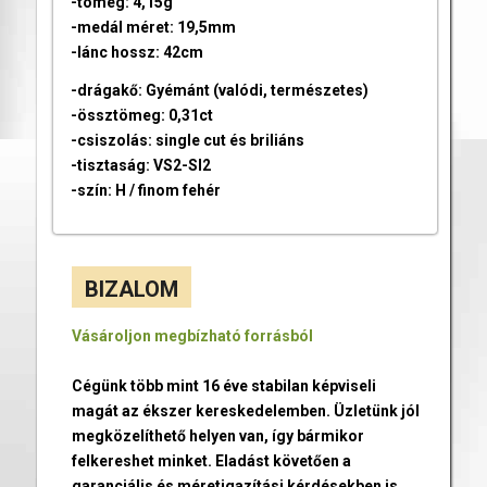
-tömeg: 4,15g
-medál méret: 19,5mm
-lánc hossz: 42cm
-drágakő: Gyémánt (valódi, természetes)
-össztömeg: 0,31ct
-csiszolás: single cut és briliáns
-tisztaság: VS2-SI2
-szín: H / finom fehér
BIZALOM
Vásároljon megbízható forrásból
Cégünk több mint 16 éve stabilan képviseli
magát az ékszer kereskedelemben. Üzletünk jól
megközelíthető helyen van, így bármikor
felkereshet minket. Eladást követően a
garanciális és méretigazítási kérdésekben is