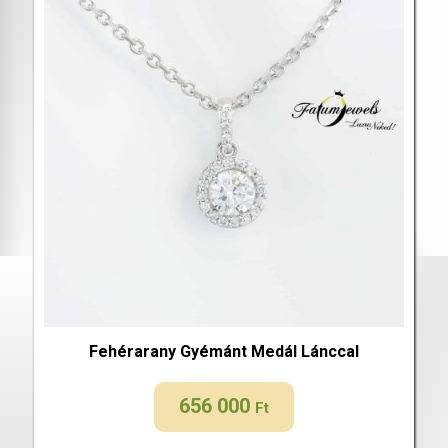
Fehérarany Gyémánt Medál Lánccal
656 000
Ft