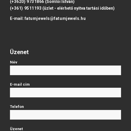
(+3620) 9731866
(Somlói István)
(+361) 9511193
(üzlet - elérhető nyitva tartási időben)
E-mail:
fatumjewels@fatumjewels.hu
Üzenet
Név
E-mail cím
Telefon
Üzenet