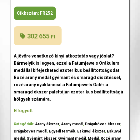
Cikkszám:
FR252
302 655
Ft
A jövőre vonatkozó kinyilatkoztatás vagy jóslat?
Bármelyik is legyen, ezzel a Fatumjewels Orákulum
medállal kifejezheted ezoterikus beállítottságodat.
Rozé arany medál gyémánt és smaragd díszítéssel,
rozé arany nyaklánccal a Fatumjewels Galéria
smaragd ékszer palettáján ezoterikus beállítottságú
hölgyek számára.
Elfogyott
Kategóriák:
Arany ékszer
,
Arany medál
,
Drágaköves ékszer
,
Drágaköves medál
,
Egyedi termék
,
Esküvői ékszer
,
Esküvői
medál
,
Gyémánt ékszer
,
Gyémánt medál
,
Medál
,
Rozé arany