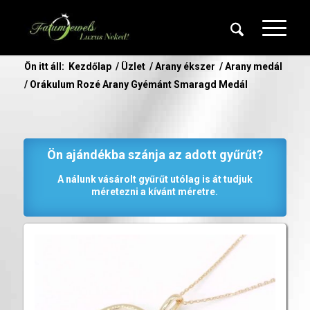
Ön itt áll:
Kezdőlap
/
Üzlet
/
Arany ékszer
/
Arany medál
/
Orákulum Rozé Arany Gyémánt Smaragd Medál
Ön ajándékba szánja az adott gyűrűt?
A nálunk vásárolt gyűrűt utólag is át tudjuk
méretezni a kívánt méretre.