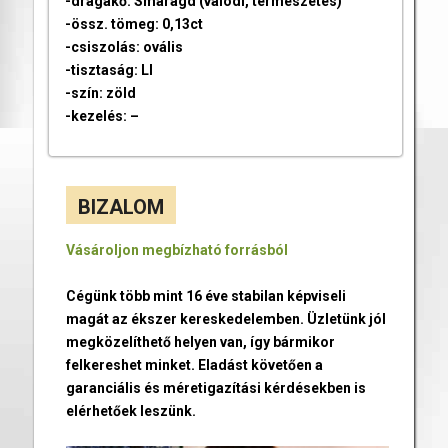
-drágakő: Smaragd (valódi, természetes)
-össz. tömeg: 0,13ct
-csiszolás: ovális
-tisztaság: LI
-szín: zöld
-kezelés: –
BIZALOM
Vásároljon megbízható forrásból
Cégünk több mint 16 éve stabilan képviseli
magát az ékszer kereskedelemben. Üzletünk jól
megközelíthető helyen van, így bármikor
felkereshet minket. Eladást követően a
garanciális és méretigazítási kérdésekben is
elérhetőek leszünk.