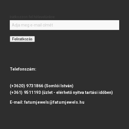
Iratkozzon fel hírlevelünkre:
Feliratkozás
Telefonszám:
(+3620) 9731866
(Somlói István)
(+361) 9511193
(üzlet - elérhető nyitva tartási időben)
E-mail:
fatumjewels@fatumjewels.hu