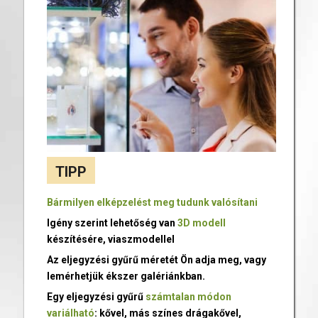
TIPP
Bármilyen elképzelést meg tudunk valósítani
Igény szerint lehetőség van
3D modell
készítésére, viaszmodellel
Az eljegyzési gyűrű méretét Ön adja meg, vagy
lemérhetjük ékszer galériánkban.
Egy eljegyzési gyűrű
számtalan módon
variálható
: kővel, más színes drágakővel,