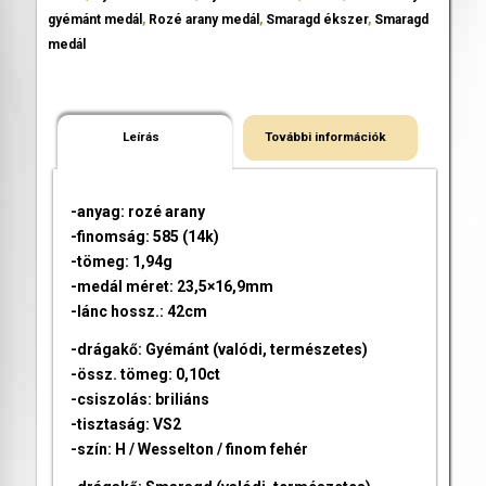
gyémánt medál
,
Rozé arany medál
,
Smaragd ékszer
,
Smaragd
medál
Leírás
További információk
-anyag: rozé arany
-finomság: 585 (14k)
-tömeg: 1,94g
-medál méret: 23,5×16,9mm
-lánc hossz.: 42cm
-drágakő: Gyémánt (valódi, természetes)
-össz. tömeg: 0,10ct
-csiszolás: briliáns
-tisztaság: VS2
-szín: H / Wesselton / finom fehér