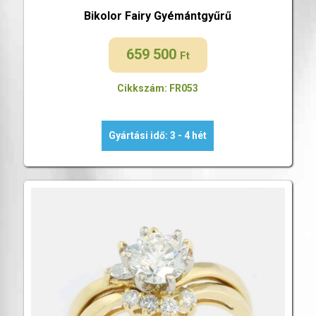
Bikolor Fairy Gyémántgyűrű
659 500
Ft
Cikkszám: FR053
Gyártási idő: 3 - 4 hét