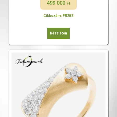
499 000
Ft
Cikkszám: FR258
Készleten