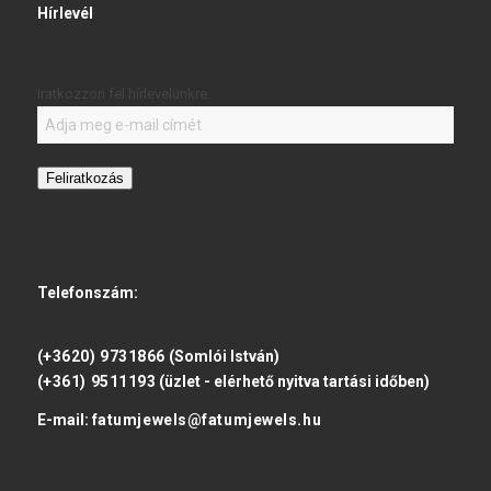
Hírlevél
Iratkozzon fel hírlevelünkre:
Feliratkozás
Telefonszám:
(+3620) 9731866
(Somlói István)
(+361) 9511193
(üzlet - elérhető nyitva tartási időben)
E-mail:
fatumjewels@fatumjewels.hu