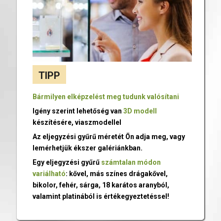
TIPP
Bármilyen elképzelést meg tudunk valósítani
Igény szerint lehetőség van
3D modell
készítésére, viaszmodellel
Az eljegyzési gyűrű méretét Ön adja meg, vagy
lemérhetjük ékszer galériánkban.
Egy eljegyzési gyűrű
számtalan módon
variálható
: kővel, más színes drágakővel,
bikolor, fehér, sárga, 18 karátos aranyból,
valamint platinából is értékegyeztetéssel!