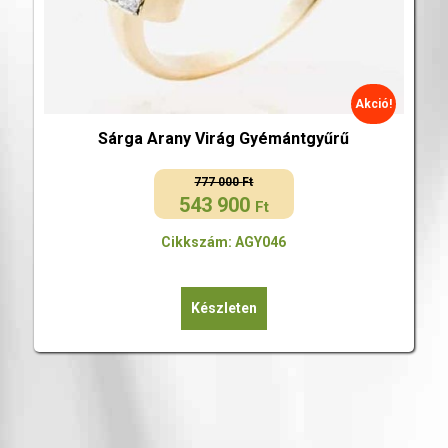
Akció!
Sárga Arany Virág Gyémántgyűrű
777 000
Ft
543 900
Original
Current
Ft
price
price
Cikkszám: AGY046
was:
is:
777
543
000 Ft.
900 Ft.
Készleten