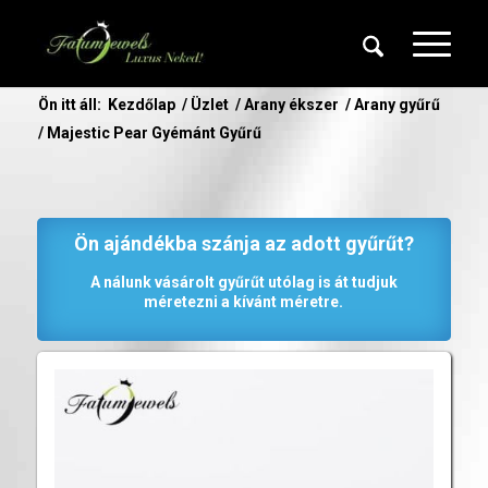
Ön itt áll:
Kezdőlap
/
Üzlet
/
Arany ékszer
/
Arany gyűrű
/
Majestic Pear Gyémánt Gyűrű
Ön ajándékba szánja az adott gyűrűt?
A nálunk vásárolt gyűrűt utólag is át tudjuk
méretezni a kívánt méretre.