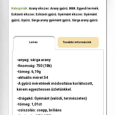
Kategóriák:
Arany ékszer
,
Arany gyűrű
,
BBB
,
Egyedi termék
,
Esküvői ékszer
,
Esküvői gyűrű
,
Gyémánt ékszer
,
Gyémánt
gyűrű
,
Gyűrű
,
Sárga arany gyémánt gyűrű
,
Sárga arany gyűrű
Leírás
További információk
-anyag: sárga arany
-finomság: 750 (18k)
-tömeg: 6,19g
-aktuális méret:54
-A gyűrű méretének módosítása korlátozott,
kérem egyeztessen üzletünkkel.
-drágakő: Gyémánt (valódi, természetes)
-tömeg: 1,01ct
-csiszolás: csepp, briliáns