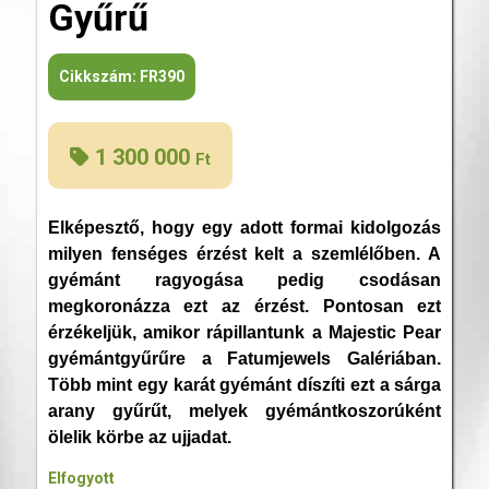
Gyűrű
Cikkszám:
FR390
1 300 000
Ft
Elképesztő, hogy egy adott formai kidolgozás
milyen fenséges érzést kelt a szemlélőben. A
gyémánt ragyogása pedig csodásan
megkoronázza ezt az érzést. Pontosan ezt
érzékeljük, amikor rápillantunk a Majestic Pear
gyémántgyűrűre a Fatumjewels Galériában.
Több mint egy karát gyémánt díszíti ezt a sárga
arany gyűrűt, melyek gyémántkoszorúként
ölelik körbe az ujjadat.
Elfogyott