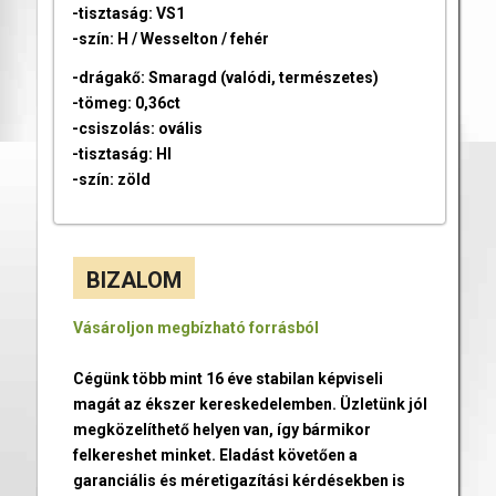
-tisztaság: VS1
-szín: H / Wesselton / fehér
-drágakő: Smaragd (valódi, természetes)
-tömeg: 0,36ct
-csiszolás: ovális
-tisztaság: HI
-szín: zöld
BIZALOM
Vásároljon megbízható forrásból
Cégünk több mint 16 éve stabilan képviseli
magát az ékszer kereskedelemben. Üzletünk jól
megközelíthető helyen van, így bármikor
felkereshet minket. Eladást követően a
garanciális és méretigazítási kérdésekben is