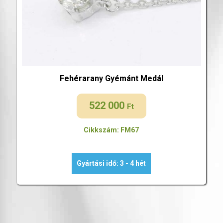
Fehérarany Gyémánt Medál
522 000
Ft
Cikkszám: FM67
Gyártási idő: 3 - 4 hét