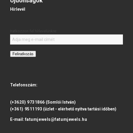
Újdonságok
Hírlevél
Iratkozzon fel hírlevelünkre:
Feliratkozás
Telefonszám:
(+3620) 9731866
(Somlói István)
(+361) 9511193
(üzlet - elérhető nyitva tartási időben)
E-mail:
fatumjewels@fatumjewels.hu