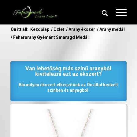
Ön itt áll:
Kezdőlap
/
Üzlet
/
Arany ékszer
/
Arany medál
/
Fehérarany Gyémánt Smaragd Medál
Van lehetőség más színű aranyból
kivitelezni ezt az ékszert?
Bármilyen ékszert elkészítünk az Ön által kedvelt
színben és anyagból.