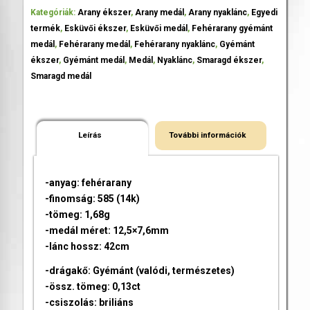
Kategóriák:
Arany ékszer
,
Arany medál
,
Arany nyaklánc
,
Egyedi
termék
,
Esküvői ékszer
,
Esküvői medál
,
Fehérarany gyémánt
medál
,
Fehérarany medál
,
Fehérarany nyaklánc
,
Gyémánt
ékszer
,
Gyémánt medál
,
Medál
,
Nyaklánc
,
Smaragd ékszer
,
Smaragd medál
Leírás
További információk
-anyag: fehérarany
-finomság: 585 (14k)
-tömeg: 1,68g
-medál méret: 12,5×7,6mm
-lánc hossz: 42cm
-drágakő: Gyémánt (valódi, természetes)
-össz. tömeg: 0,13ct
-csiszolás: briliáns