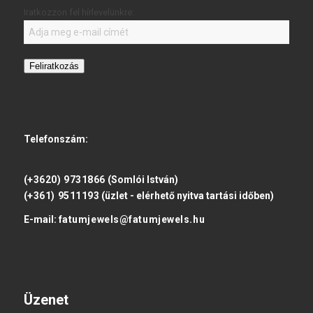
Iratkozzon fel hírlevelünkre:
Feliratkozás
Telefonszám:
(+3620) 9731866
(Somlói István)
(+361) 9511193
(üzlet - elérhető nyitva tartási időben)
E-mail:
fatumjewels@fatumjewels.hu
Üzenet