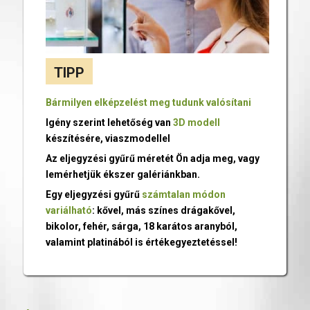
TIPP
Bármilyen elképzelést meg tudunk valósítani
Igény szerint lehetőség van
3D modell
készítésére, viaszmodellel
Az eljegyzési gyűrű méretét Ön adja meg, vagy
lemérhetjük ékszer galériánkban.
Egy eljegyzési gyűrű
számtalan módon
variálható
: kővel, más színes drágakővel,
bikolor, fehér, sárga, 18 karátos aranyból,
valamint platinából is értékegyeztetéssel!