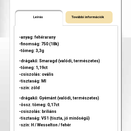
Leírás
További információk
-anyag: fehérarany
-finomság: 750 (18k)
-tömeg: 3,3g
-drágakő: Smaragd (valódi, természetes)
-tömeg: 1,19ct
-csiszolás: ovális
-tisztaság: MI
-szín: zöld
-drágakő: Gyémánt (valódi, természetes)
-össz. tömeg: 0,17ct
-csiszolás: briliáns
-tisztaság: VS1 (tiszta, jó minőségű)
-szín: H / Wesselton / fehér