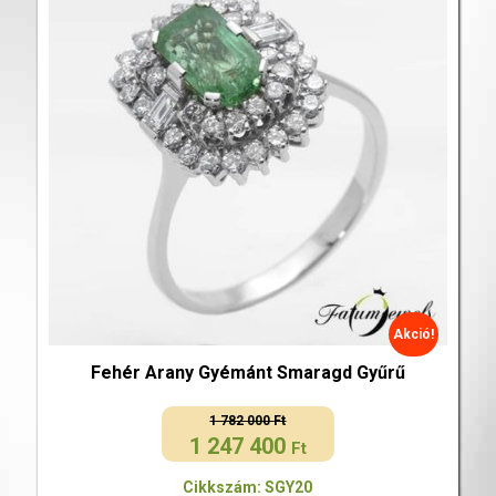
Akció!
Fehér Arany Gyémánt Smaragd Gyűrű
1 782 000
Ft
1 247 400
Original
Current
Ft
price
price
Cikkszám: SGY20