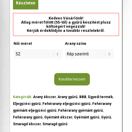
Készleten
Kedves Vásárlónk!
Átlag méret fölött (55-től) a gyűrű készítést plusz
költségért végezzük!
Kérjük érdeklődjön a további részletekről.
Női méret
Arany színe
Kosárba teszem
Kategóriák:
Arany ékszer
,
Arany gyűrű
,
BBB
,
Egyedi termék
,
Eljegyzési gyűrű
,
Fehérarany eljegyzési gyűrű
,
Fehérarany
gyémánt eljegyzési gyűrű
,
Fehérarany gyémánt gyűrű
,
Fehérarany gyűrű
,
Gyémánt ékszer
,
Gyémánt gyűrű
,
Gyűrű
,
Smaragd ékszer
,
Smaragd gyűrű