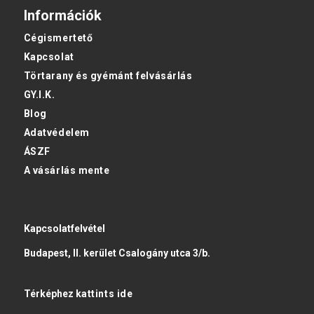
Információk
Cégismertető
Kapcsolat
Törtarany és gyémánt felvásárlás
GY.I.K.
Blog
Adatvédelem
ÁSZF
A vásárlás mente
Kapcsolatfelvétel
Budapest, II. kerület Csalogány utca 3/b.
Térképhez
kattints ide