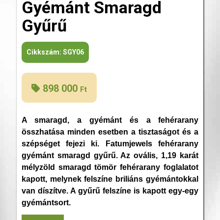
Gyémánt Smaragd
Gyűrű
Cikkszám:
SGY06
898 000
Ft
A smaragd, a gyémánt és a fehérarany
összhatása minden esetben a tisztaságot és a
szépséget fejezi ki. Fatumjewels fehérarany
gyémánt smaragd gyűrű. Az ovális, 1,19 karát
mélyzöld smaragd tömör fehérarany foglalatot
kapott, melynek felszíne briliáns gyémántokkal
van díszítve. A gyűrű felszíne is kapott egy-egy
gyémántsort.