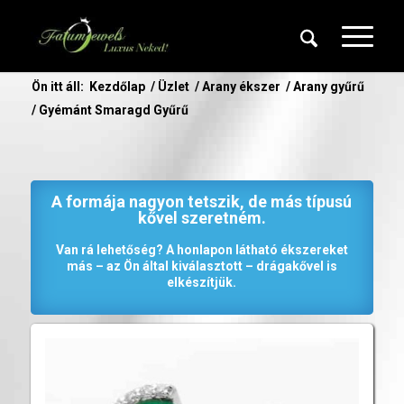
Ön itt áll:
Kezdőlap
/
Üzlet
/
Arany ékszer
/
Arany gyűrű
/
Gyémánt Smaragd Gyűrű
A formája nagyon tetszik, de más típusú
kővel szeretném.
Van rá lehetőség? A honlapon látható ékszereket
más – az Ön által kiválasztott – drágakővel is
elkészítjük.