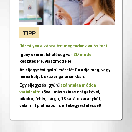
TIPP
Bármilyen elképzelést meg tudunk valósítani
Igény szerint lehetőség van
3D modell
készítésére, viaszmodellel
Az eljegyzési gyűrű méretét Ön adja meg, vagy
lemérhetjük ékszer galériánkban.
Egy eljegyzési gyűrű
számtalan módon
variálható
: kővel, más színes drágakővel,
bikolor, fehér, sárga, 18 karátos aranyból,
valamint platinából is értékegyeztetéssel!