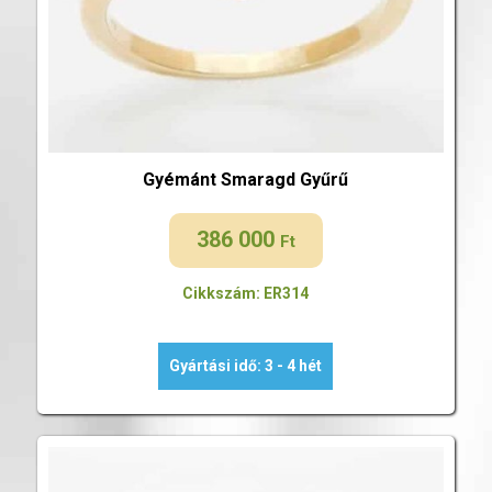
Gyémánt Smaragd Gyűrű
386 000
Ft
Cikkszám: ER314
Gyártási idő: 3 - 4 hét