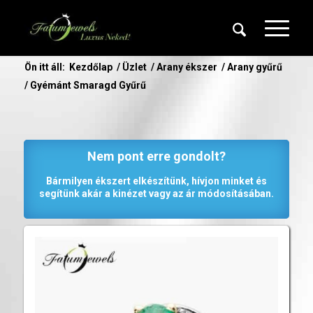
Ön itt áll:
Kezdőlap
/
Üzlet
/
Arany ékszer
/
Arany gyűrű
/
Gyémánt Smaragd Gyűrű
Nem pont erre gondolt?
Bármilyen ékszert elkészítünk, hívjon minket és
segítünk akár a kinézet vagy az ár módosításában.