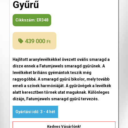
Gyűrű
Cikkszám:
ER348
439 000
Ft
Hajlított aranylevélkékkel övezett ovális smaragd a
dísze ennek a Fatumjewels smaragd gyűrűnek. A
levélkéket briliáns gyémántok teszik még
ragyogóbbá. A smaragd gyűrű bikolor, mely tovább
emeli a színek harmóniáját. A gyűrűvégek a levélkék
alatt keresztben törnek utat maguknak. Különleges
dizájn, Fatumjewels smaragd gyűrű tervezés.
Gyártási idő: 3 - 4 hét
Kedves Vásárlónk!