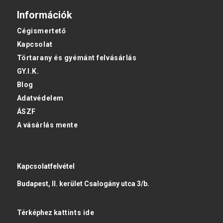
Információk
Cégismertető
Kapcsolat
Törtarany és gyémánt felvásárlás
GY.I.K.
Blog
Adatvédelem
ÁSZF
A vásárlás mente
Kapcsolatfelvétel
Budapest, II. kerület Csalogány utca 3/b.
Térképhez
kattints ide