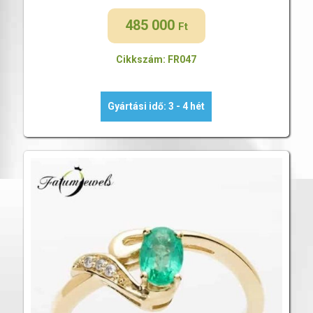
485 000
Ft
Cikkszám: FR047
Gyártási idő: 3 - 4 hét