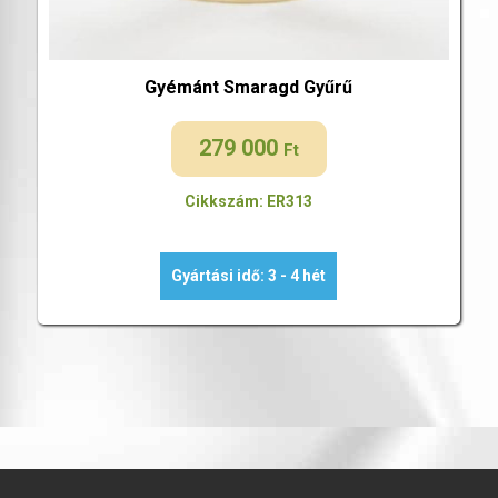
Gyémánt Smaragd Gyűrű
279 000
Ft
Cikkszám: ER313
Gyártási idő: 3 - 4 hét