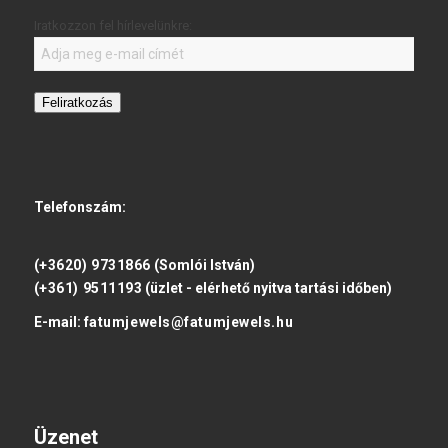
Iratkozzon fel hírlevelünkre:
Feliratkozás
Telefonszám:
(+3620) 9731866
(Somlói István)
(+361) 9511193
(üzlet - elérhető nyitva tartási időben)
E-mail:
fatumjewels@fatumjewels.hu
Üzenet