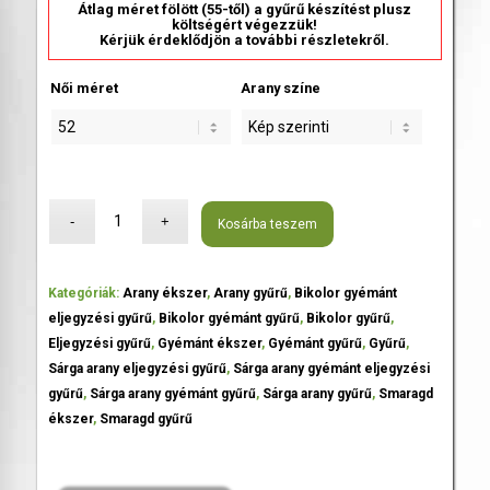
Átlag méret fölött (55-től) a gyűrű készítést plusz
költségért végezzük!
Kérjük érdeklődjön a további részletekről.
Női méret
Arany színe
Kosárba teszem
Kategóriák:
Arany ékszer
,
Arany gyűrű
,
Bikolor gyémánt
eljegyzési gyűrű
,
Bikolor gyémánt gyűrű
,
Bikolor gyűrű
,
Eljegyzési gyűrű
,
Gyémánt ékszer
,
Gyémánt gyűrű
,
Gyűrű
,
Sárga arany eljegyzési gyűrű
,
Sárga arany gyémánt eljegyzési
gyűrű
,
Sárga arany gyémánt gyűrű
,
Sárga arany gyűrű
,
Smaragd
ékszer
,
Smaragd gyűrű