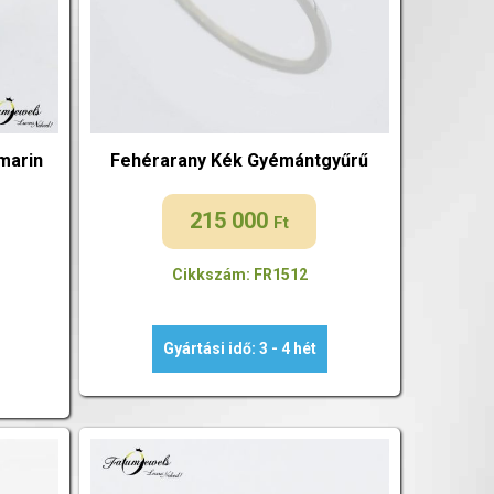
marin
Fehérarany Kék Gyémántgyűrű
215 000
Ft
Cikkszám: FR1512
Gyártási idő: 3 - 4 hét