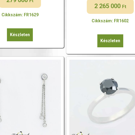
Ft
2 265 000
Ft
Cikkszám: FR1629
Cikkszám: FR1602
Készleten
Készleten