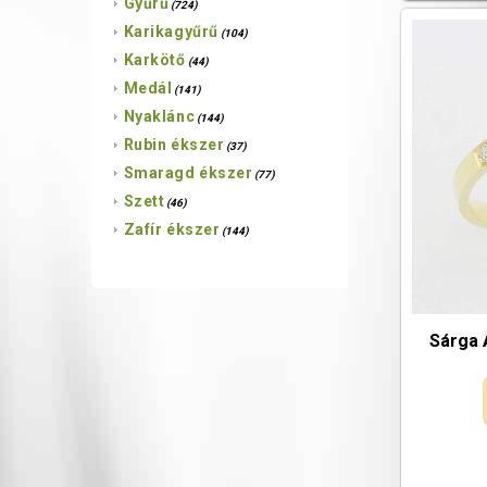
Gyűrű
(724)
Karikagyűrű
(104)
Karkötő
(44)
Medál
(141)
Nyaklánc
(144)
Rubin ékszer
(37)
Smaragd ékszer
(77)
Szett
(46)
Zafír ékszer
(144)
Sárga 