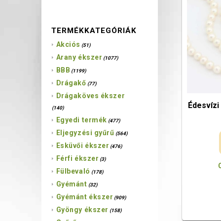
TERMÉKKATEGÓRIÁK
Akciós
(51)
Arany ékszer
(1077)
BBB
(1199)
Drágakő
(77)
Drágaköves ékszer
Édesvízi
(140)
Egyedi termék
(477)
Eljegyzési gyűrű
(564)
Esküvői ékszer
(476)
Férfi ékszer
(3)
Fülbevaló
(178)
Gyémánt
(32)
Gyémánt ékszer
(909)
Gyöngy ékszer
(158)