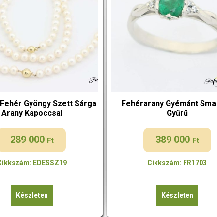
 Fehér Gyöngy Szett Sárga
Fehérarany Gyémánt Sma
Arany Kapoccsal
Gyűrű
289 000
389 000
Ft
Ft
Cikkszám: EDESSZ19
Cikkszám: FR1703
Készleten
Készleten