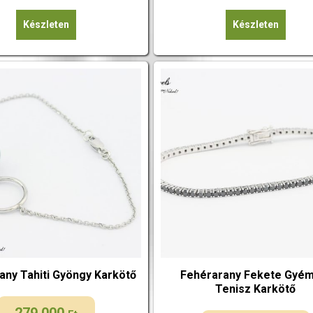
Készleten
Készleten
any Tahiti Gyöngy Karkötő
Fehérarany Fekete Gyém
Tenisz Karkötő
279 000