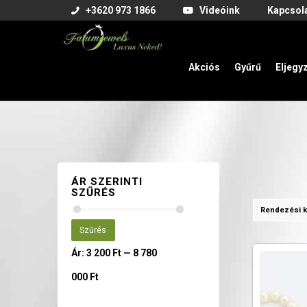
+3620 973 1866
Videóink
Kapcsol
Akciós
Gyűrű
Eljegy
ÁR SZERINTI
SZŰRÉS
Rendezési k
Szűrés
Ár:
3 200 Ft
—
8 780
000 Ft