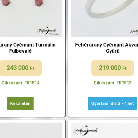
arany Gyémánt Turmalin
Fehérarany Gyémánt Akva
Fülbevaló
Gyűrű
243 000
219 000
Ft
Ft
Cikkszám: FR1514
Cikkszám: FR1513
Készleten
Gyártási idő: 3 - 4 hét