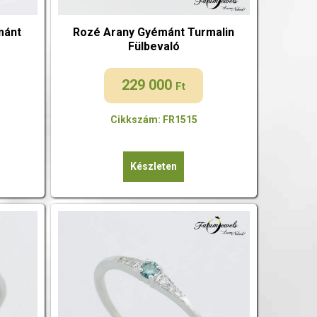
mánt
Rozé Arany Gyémánt Turmalin
Fülbevaló
229 000
Ft
Cikkszám: FR1515
Készleten