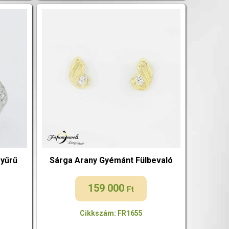
yűrű
Sárga Arany Gyémánt Fülbevaló
159 000
Ft
Cikkszám: FR1655