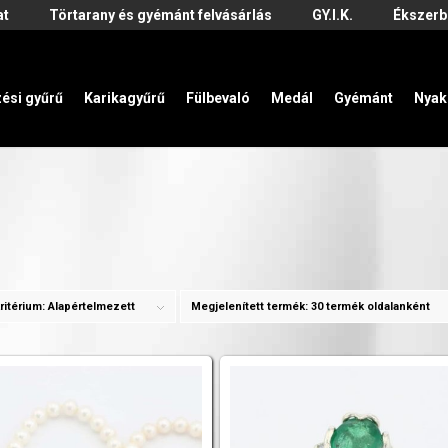
at
Törtarany és gyémánt felvásárlás
GY.I.K.
Ékszerb
zési gyűrű
Karikagyűrű
Fülbevaló
Medál
Gyémánt
Nyak
ritérium:
Alapértelmezett
Megjelenített termék:
30 termék oldalanként