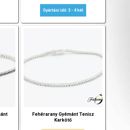
Gyártási idő: 3 - 4 hét
ánt
Fehérarany Gyémánt Tenisz
Karkötő