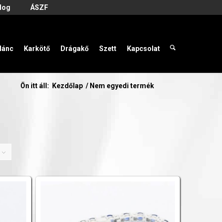
log
ÁSZF
lánc
Karkötő
Drágakő
Szett
Kapcsolat
Ön itt áll:
Kezdőlap
/
Nem egyedi termék