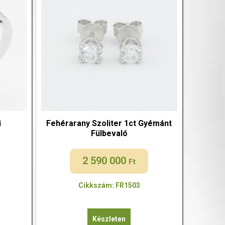
i
Fehérarany Szoliter 1ct Gyémánt
Fülbevaló
2 590 000
Ft
Cikkszám: FR1503
Készleten