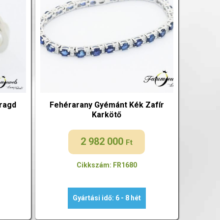
ragd
Fehérarany Gyémánt Kék Zafír
Karkötő
2 982 000
Ft
Cikkszám: FR1680
Gyártási idő: 6 - 8 hét