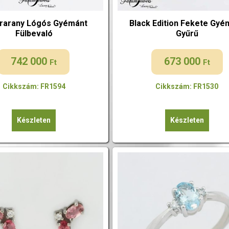
rarany Lógós Gyémánt
Black Edition Fekete Gyé
Fülbevaló
Gyűrű
742 000
673 000
Ft
Ft
Cikkszám: FR1594
Cikkszám: FR1530
Készleten
Készleten