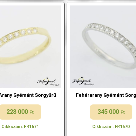
Arany Gyémánt Sorgyűrű
Fehérarany Gyémánt Sorg
228 000
345 000
Ft
Ft
Cikkszám: FR1671
Cikkszám: FR1670