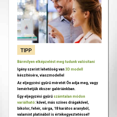
TIPP
Bármilyen elképzelést meg tudunk valósítani
Igény szerint lehetőség van
3D modell
készítésére, viaszmodellel
Az eljegyzési gyűrű méretét Ön adja meg, vagy
lemérhetjük ékszer galériánkban.
Egy eljegyzési gyűrű
számtalan módon
variálható
: kővel, más színes drágakővel,
bikolor, fehér, sárga, 18 karátos aranyból,
valamint platinából is értékegyeztetéssel!