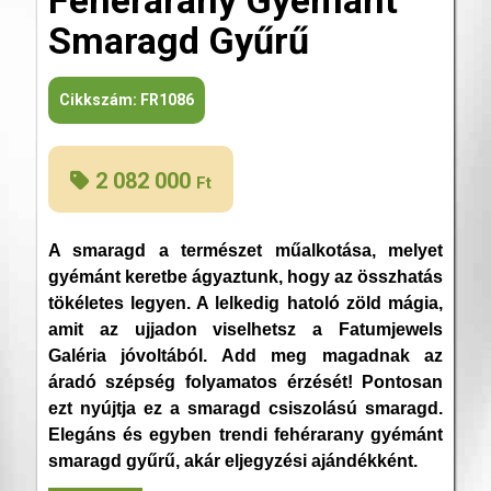
Smaragd Gyűrű
Cikkszám:
FR1086
2 082 000
Ft
A smaragd a természet műalkotása, melyet
gyémánt keretbe ágyaztunk, hogy az összhatás
tökéletes legyen. A lelkedig hatoló zöld mágia,
amit az ujjadon viselhetsz a Fatumjewels
Galéria jóvoltából. Add meg magadnak az
áradó szépség folyamatos érzését! Pontosan
ezt nyújtja ez a smaragd csiszolású smaragd.
Elegáns és egyben trendi fehérarany gyémánt
smaragd gyűrű, akár eljegyzési ajándékként.