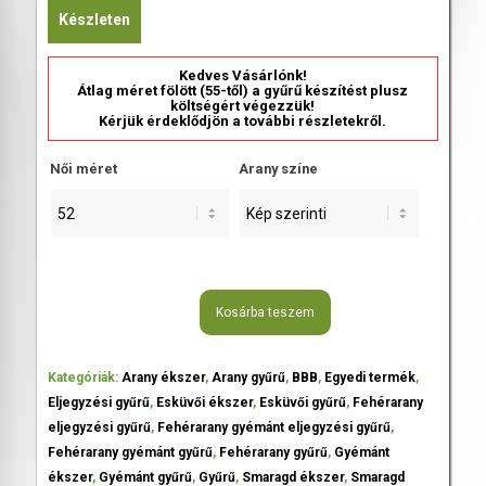
Készleten
Kedves Vásárlónk!
Átlag méret fölött (55-től) a gyűrű készítést plusz
költségért végezzük!
Kérjük érdeklődjön a további részletekről.
Női méret
Arany színe
Kosárba teszem
Kategóriák:
Arany ékszer
,
Arany gyűrű
,
BBB
,
Egyedi termék
,
Eljegyzési gyűrű
,
Esküvői ékszer
,
Esküvői gyűrű
,
Fehérarany
eljegyzési gyűrű
,
Fehérarany gyémánt eljegyzési gyűrű
,
Fehérarany gyémánt gyűrű
,
Fehérarany gyűrű
,
Gyémánt
ékszer
,
Gyémánt gyűrű
,
Gyűrű
,
Smaragd ékszer
,
Smaragd