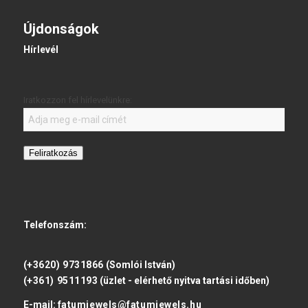
Újdonságok
Hírlevél
Iratkozzon fel hírlevelünkre:
Feliratkozás
Telefonszám:
(+3620) 9731866
(Somlói István)
(+361) 9511193
(üzlet - elérhető nyitva tartási időben)
E-mail:
fatumjewels@fatumjewels.hu