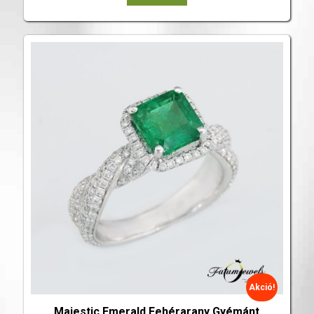
Akció!
Majestic Emerald Fehérarany Gyémánt