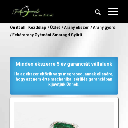
Ön itt áll:
Kezdőlap
/
Üzlet
/
Arany ékszer
/
Arany gyűrű
/
Fehérarany Gyémánt Smaragd Gyűrű
Minden ékszerre 5 év garanciát vállalunk
Ha az ékszer eltörik vagy megreped, annak ellenére,
hogy azt nem érte mechanikai sérülés garanciában
kijavítjuk Önnek.