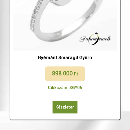
Gyémánt Smaragd Gyűrű
898 000
Ft
Cikkszám: SGY06
Készleten