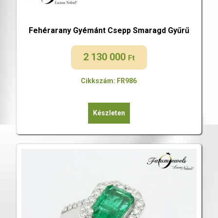
Fehérarany Gyémánt Csepp Smaragd Gyűrű
2 130 000
Ft
Cikkszám: FR986
Készleten