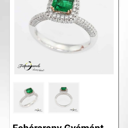
Fehérarany Gyémánt