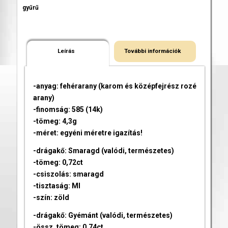
gyűrű
Leírás
További információk
-anyag: fehérarany (karom és középfejrész rozé
arany)
-finomság: 585 (14k)
-tömeg: 4,3g
-méret: egyéni méretre igazítás!
-drágakő: Smaragd (valódi, természetes)
-tömeg: 0,72ct
-csiszolás: smaragd
-tisztaság: MI
-szín: zöld
-drágakő: Gyémánt (valódi, természetes)
-össz. tömeg: 0,74ct