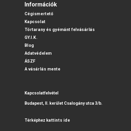
Információk
Cégismertető
Kapcsolat
Törtarany és gyémánt felvásárlás
GY.I.K.
Blog
Adatvédelem
ÁSZF
A vásárlás mente
Kapcsolatfelvétel
Budapest, II. kerület Csalogány utca 3/b.
Térképhez
kattints ide