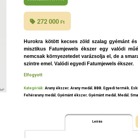
272 000
Ft
Hurokra kötött kecses zöld szalag gyémánt és
misztikus Fatumjewels ékszer egy valódi m
nemcsak környezetedet varázsolja el, de a smar
szintre emel. Valódi egyedi Fatumjewels ékszer.
Elfogyott
Kategóriák:
Arany ékszer
,
Arany medál
,
BBB
,
Egyedi termék
,
Esk
Fehérarany medál
,
Gyémánt ékszer
,
Gyémánt medál
,
Medál
,
Sma
Leírás