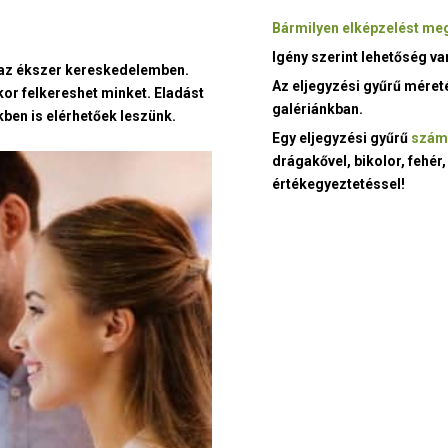
Bármilyen elképzelést meg
Igény szerint lehetőség v
t az ékszer kereskedelemben.
Az eljegyzési gyűrű méret
kor felkereshet minket. Eladást
galériánkban.
ben is elérhetőek leszünk.
Egy eljegyzési gyűrű
szám
drágakővel, bikolor, fehér,
értékegyeztetéssel!