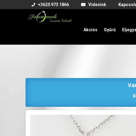
+3620 973 1866
Videóink
Kapcsol
Akciós
Gyűrű
Eljegy
Van
B