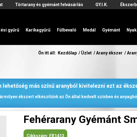
at
Törtarany és gyémánt felvásárlás
GY.I.K.
Ékszerb
zési gyűrű
Karikagyűrű
Fülbevaló
Medál
Gyémánt
Nyak
Ön itt áll:
Kezdőlap
/
Üzlet
/
Arany ékszer
/
Aran
 lehetőség más színű aranyból kivitelezni ezt az éksz
ármilyen ékszert elkészítünk az Ön által kedvelt színben és anyagbó
Fehérarany Gyémánt S
Cikkszám:
FR1413