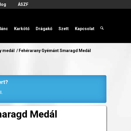
log
ÁSZF
lánc
Karkötő
Drágakő
Szett
Kapcsolat
y medál
/
Fehérarany Gyémánt Smaragd Medál
ert?
l.
maragd Medál