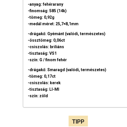
-anyag: fehérarany
-finomság: 585 (14k)
-tömeg: 0,92g
-medál méret: 25,7×8,1mm
-drágakő: Gyémánt (valódi, természetes)
-össztömeg: 0,06ct
-csiszolás: briliáns
-tisztaság: VS1
-szín: G / finom fehér
-drágakő: Smaragd (valódi, természetes)
-tömeg: 0,17ct
-csiszolás: kerek
-tisztaság: LI-MI
-szín: zöld
TIPP