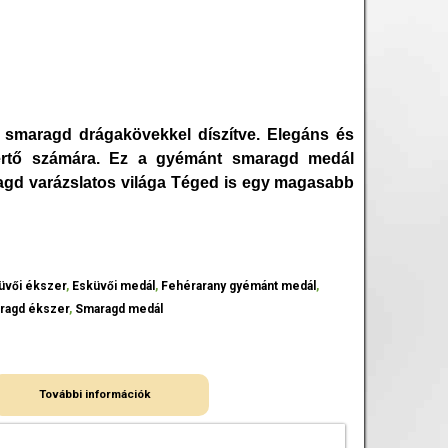
 smaragd drágakövekkel díszítve. Elegáns és
űértő számára. Ez a gyémánt smaragd medál
agd varázslatos világa Téged is egy magasabb
üvői ékszer
,
Esküvői medál
,
Fehérarany gyémánt medál
,
ragd ékszer
,
Smaragd medál
További információk