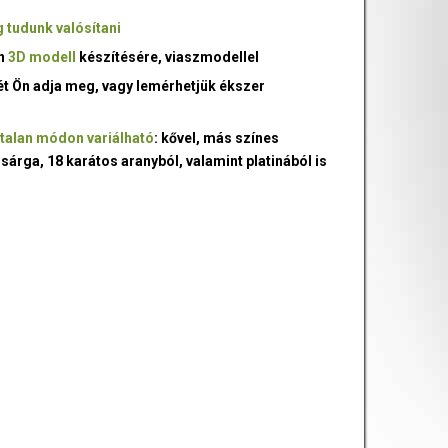
 tudunk valósítani
an
3D modell
készítésére, viaszmodellel
ét Ön adja meg, vagy lemérhetjük ékszer
talan módon variálható
: kővel, más színes
 sárga, 18 karátos aranyból, valamint platinából is