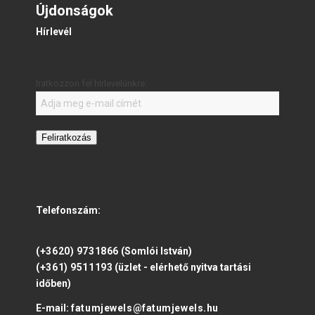
Újdonságok
Hírlevél
Iratkozzon fel hírlevelünkre:
Feliratkozás
Telefonszám:
(+3620) 9731866
(Somlói István)
(+361) 9511193
(üzlet - elérhető nyitva tartási
időben)
E-mail:
fatumjewels@fatumjewels.hu