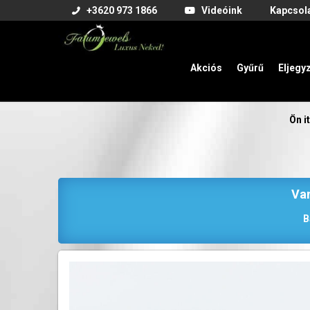
+3620 973 1866
Videóink
Kapcsol
Akciós
Gyűrű
Eljegy
Ön it
Van
B