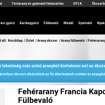
at
Törtarany és gyémánt felvásárlás
GY.I.K.
Ékszerb
zési gyűrű
Karikagyűrű
Fülbevaló
Medál
Gyémánt
Nyak
t áll:
Kezdőlap
/
Üzlet
/
Arany ékszer
/
Arany fülbevaló
/
Fehéraran
 lehetőség más színű aranyból kivitelezni ezt az éksz
ármilyen ékszert elkészítünk az Ön által kedvelt színben és anyagbó
Fehérarany Francia Ka
Fülbevaló