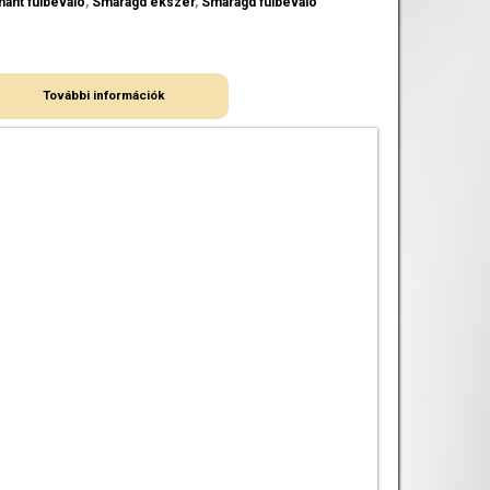
ánt fülbevaló
,
Smaragd ékszer
,
Smaragd fülbevaló
További információk