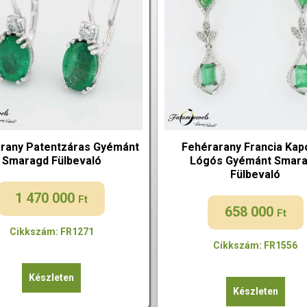
rany Patentzáras Gyémánt
Fehérarany Francia Kap
Smaragd Fülbevaló
Lógós Gyémánt Smar
Fülbevaló
1 470 000
Ft
658 000
Ft
Cikkszám: FR1271
Cikkszám: FR1556
Készleten
Készleten