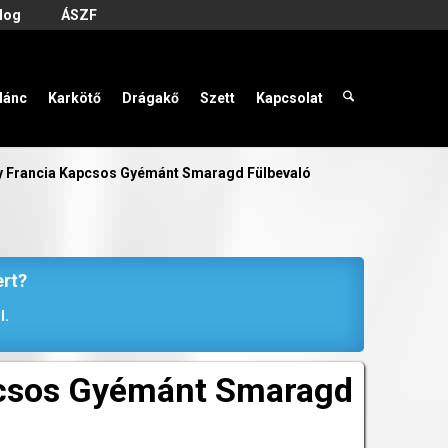
log
ÁSZF
lánc
Karkötő
Drágakő
Szett
Kapcsolat
y Francia Kapcsos Gyémánt Smaragd Fülbevaló
ert?
l.
pcsos Gyémánt Smaragd