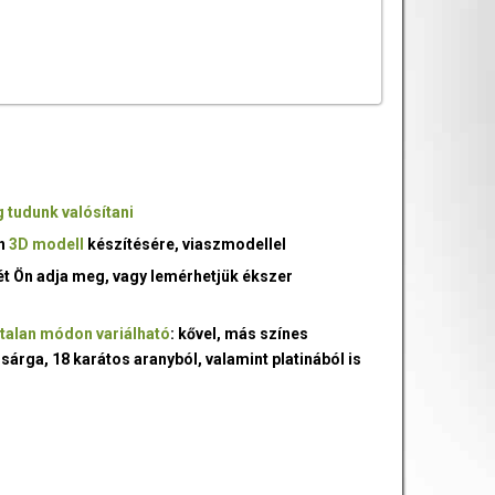
 tudunk valósítani
an
3D modell
készítésére, viaszmodellel
ét Ön adja meg, vagy lemérhetjük ékszer
talan módon variálható
: kővel, más színes
 sárga, 18 karátos aranyból, valamint platinából is