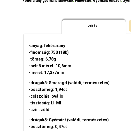
Fehérarany gyémánt fülbevaló
,
Fülbevaló
,
Gyémánt ékszer
,
Gyém
Leírás
-anyag: fehérarany
-finomság: 750 (18k)
-tömeg: 6,78g
-belső méret: 10,6mm
-méret: 17,3x7mm
-drágakő: Smaragd (valódi, természetes)
-össztömeg: 1,94ct
-csiszolás: ovális
-tisztaság: LI-MI
-szín: zöld
-drágakő: Gyémánt (valódi, természetes)
-össztömeg: 0,47ct