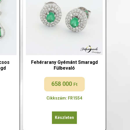
csos
Fehérarany Gyémánt Smaragd
agd
Fülbevaló
658 000
Ft
Cikkszám: FR1554
Készleten