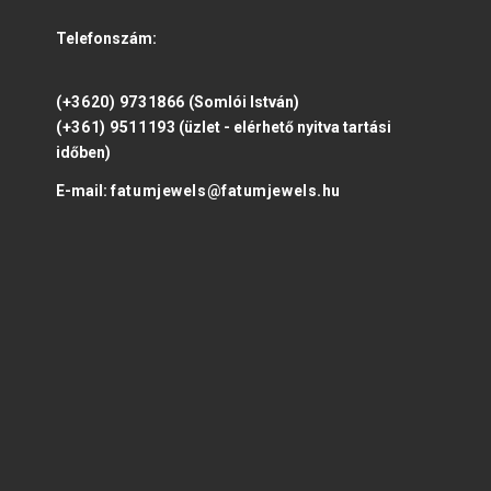
Telefonszám:
(+3620) 9731866
(Somlói István)
(+361) 9511193
(üzlet - elérhető nyitva tartási
időben)
E-mail:
fatumjewels@fatumjewels.hu