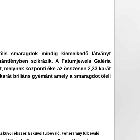
vális smaragdok mindig kiemelkedő látványt
ántfényben szikrázik. A Fatumjewels Galéria
t, melynek központi éke az összesen 2,33 karát
karát briliáns gyémánt amely a smaragdot öleli
Esküvői ékszer
,
Esküvői fülbevaló
,
Fehérarany fülbevaló
,