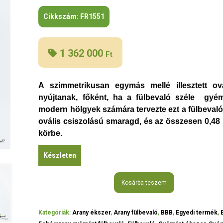
Cikkszám:
FR1551
1 362 000
Ft
A szimmetrikusan egymás mellé illesztett o
nyújtanak, főként, ha a fülbevaló széle gyém
modern hölgyek számára tervezte ezt a fülbevaló
ovális csiszolású smaragd, és az összesen 0,48 
körbe.
Készleten
Kosárba teszem
Kategóriák:
Arany ékszer
,
Arany fülbevaló
,
BBB
,
Egyedi termék
,