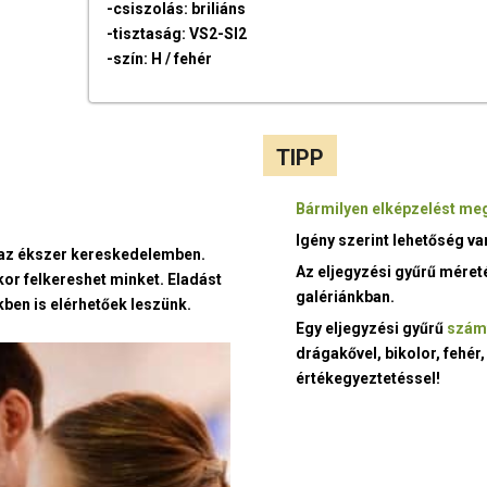
-csiszolás: briliáns
-tisztaság: VS2-SI2
-szín: H / fehér
TIPP
Bármilyen elképzelést meg
Igény szerint lehetőség v
t az ékszer kereskedelemben.
Az eljegyzési gyűrű méret
kor felkereshet minket. Eladást
galériánkban.
ben is elérhetőek leszünk.
Egy eljegyzési gyűrű
szám
drágakővel, bikolor, fehér,
értékegyeztetéssel!