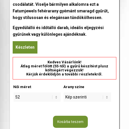
csodálatát. Viselje bármilyen alkalomra ezt a
Fatumjewels fehérarany gyémánt smaragd gyűrűt,
hogy stílusosan és elegánsan tündökölhessen.
Egyedülálló és időtálló darab, ideális eljegyzési
gyűrűnek vagy különleges ajándéknak.
Készleten
Kedves Vásárlónk!
Átlag méret fölött (55-től) a gyűrű készítést plusz
költségért végezzük!
Kérjük érdeklődjön a további részletekről.
Női méret
Arany színe
Kosárba teszem