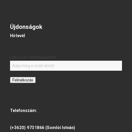
Újdonságok
Hírlevél
Iratkozzon fel hírlevelünkre:
Feliratkozás
Telefonszám:
(+3620) 9731866
(Somlói István)