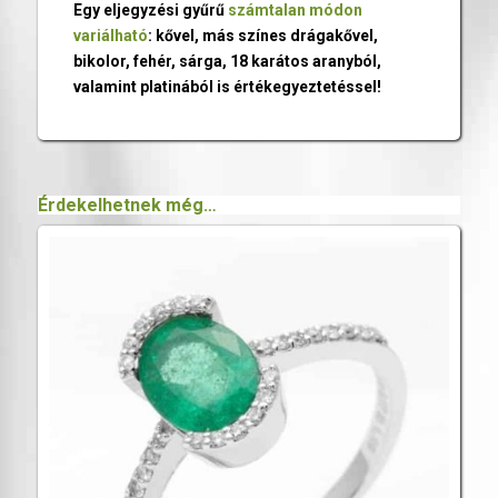
Egy eljegyzési gyűrű
számtalan módon
variálható
: kővel, más színes drágakővel,
bikolor, fehér, sárga, 18 karátos aranyból,
valamint platinából is értékegyeztetéssel!
Érdekelhetnek még…