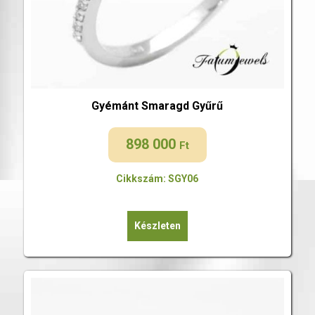
Gyémánt Smaragd Gyűrű
898 000
Ft
Cikkszám: SGY06
Készleten