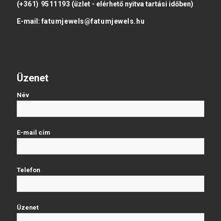
(+361) 9511193
(üzlet - elérhető nyitva tartási időben)
E-mail:
fatumjewels@fatumjewels.hu
Üzenet
Név
E-mail cím
Telefon
Üzenet