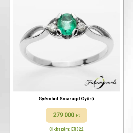
Gyémánt Smaragd Gyűrű
279 000
Ft
Cikkszám: ER322