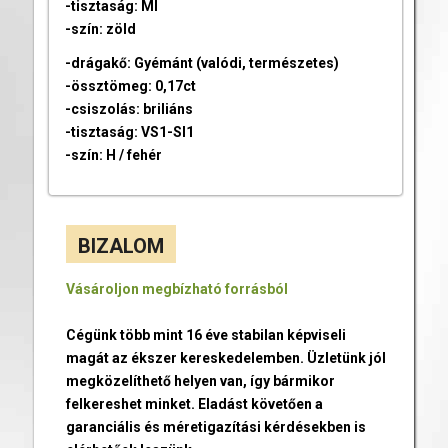
-tisztaság: MI
-szín: zöld
-drágakő: Gyémánt (valódi, természetes)
-össztömeg: 0,17ct
-csiszolás: briliáns
-tisztaság: VS1-SI1
-szín: H / fehér
BIZALOM
Vásároljon megbízható forrásból
Cégünk több mint 16 éve stabilan képviseli
magát az ékszer kereskedelemben. Üzletünk jól
megközelíthető helyen van, így bármikor
felkereshet minket. Eladást követően a
garanciális és méretigazítási kérdésekben is