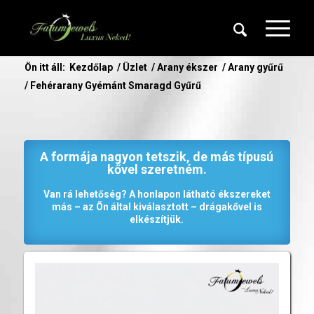
Ön itt áll:
Kezdőlap
/
Üzlet
/
Arany ékszer
/
Arany gyűrű
/
Fehérarany Gyémánt Smaragd Gyűrű
A formája nagyon tetszik, de más típusú
kővel szeretném.
Van rá lehetőség? A honlapon látható ékszereket
más – az Ön által kiválasztott – drágakővel is
elkészítjük.