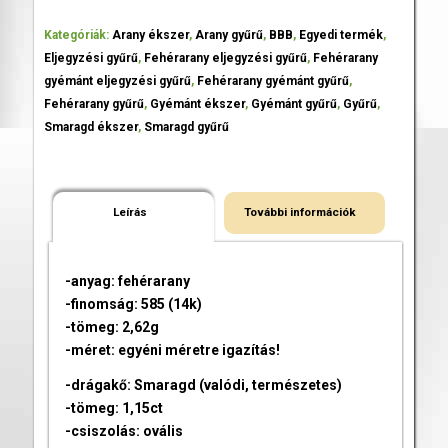
Kategóriák:
Arany ékszer
,
Arany gyűrű
,
BBB
,
Egyedi termék
,
Eljegyzési gyűrű
,
Fehérarany eljegyzési gyűrű
,
Fehérarany
gyémánt eljegyzési gyűrű
,
Fehérarany gyémánt gyűrű
,
Fehérarany gyűrű
,
Gyémánt ékszer
,
Gyémánt gyűrű
,
Gyűrű
,
Smaragd ékszer
,
Smaragd gyűrű
Leírás
További információk
-anyag: fehérarany
-finomság: 585 (14k)
-tömeg: 2,62g
-méret: egyéni méretre igazítás!
-drágakő: Smaragd (valódi, természetes)
-tömeg: 1,15ct
-csiszolás: ovális