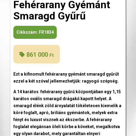
Fehérarany Gyémánt
Smaragd Gyűrű
Cikkszám:
FR1834
861 000
Ft
Ezt a kifinomult fehérarany gyémánt smaragd gyűrűt
ezzel a két szóval jellemezhetjük: ragyogó szépség.
A 14 karátos fehérarany gyűrű központjában egy 1,15
karátos ovális smaragd drágakő kapott helyet. A
smaragd élénk zöld árnyalatát tökéletesen kiemelik a
köré foglalt, apró, briliáns gyémántok, melyek extra
fényt és luxust visznek az ékszerbe. A fehérarany
foglalat elegánsan öleli körbe a köveket, megalkotva
egy olyan darabot, mely garantáltan elnyeri