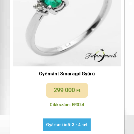
Gyémánt Smaragd Gyűrű
299 000
Ft
Cikkszám: ER324
Gyártási idő: 3 - 4 hét