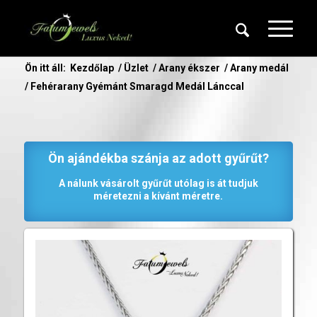
Ön itt áll:
Kezdőlap
/
Üzlet
/
Arany ékszer
/
Arany medál
/
Fehérarany Gyémánt Smaragd Medál Lánccal
Ön ajándékba szánja az adott gyűrűt?
A nálunk vásárolt gyűrűt utólag is át tudjuk
méretezni a kívánt méretre.