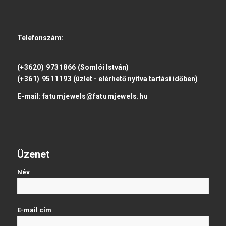
Telefonszám:
(+3620) 9731866
(Somlói István)
(+361) 9511193
(üzlet - elérhető nyitva tartási időben)
E-mail:
fatumjewels@fatumjewels.hu
Üzenet
Név
E-mail cím