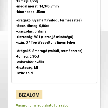
-tömeg: 2,99g
-medál méret: 14,3×5,7mm
-lánc hossz: 45cm
-drágakő: Gyémánt (valódi, természetes)
-össz. tömeg: 0,06ct
-csiszolás: briliáns
-tisztaság: VS1 (tiszta,jó minőségű)
-szín: G / Top Wesselton / finom fehér
-drágakő: Smaragd (valódi, természetes)
-tömeg: 0,30ct
-csiszolás: ovális
-tisztaság: MI
-szín: zöld
BIZALOM
Vásároljon megbízható forrásból