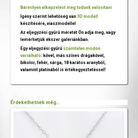
Bármilyen elképzelést meg tudunk valósítani
Igény szerint lehetőség van
3D modell
készítésére, viaszmodellel
Az eljegyzési gyűrű méretét Ön adja meg, vagy
lemérhetjük ékszer galériánkban.
Egy eljegyzési gyűrű
számtalan módon
variálható
: kővel, más színes drágakővel,
bikolor, fehér, sárga, 18 karátos aranyból,
valamint platinából is értékegyeztetéssel!
Érdekelhetnek még…