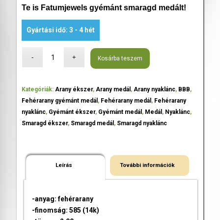
Te is Fatumjewels gyémánt smaragd medált!
Gyártási idő: 3 - 4 hét
Kosárba teszem
Kategóriák:
Arany ékszer
,
Arany medál
,
Arany nyaklánc
,
BBB
,
Fehérarany gyémánt medál
,
Fehérarany medál
,
Fehérarany
nyaklánc
,
Gyémánt ékszer
,
Gyémánt medál
,
Medál
,
Nyaklánc
,
Smaragd ékszer
,
Smaragd medál
,
Smaragd nyaklánc
Leírás
További információk
-anyag: fehérarany
-finomság: 585 (14k)