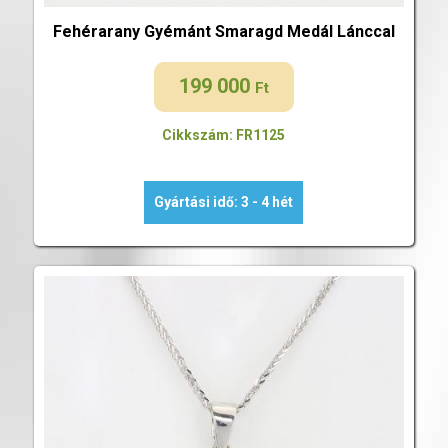
Fehérarany Gyémánt Smaragd Medál Lánccal
199 000
Ft
Cikkszám: FR1125
Gyártási idő: 3 - 4 hét