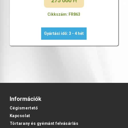
275 000
Ft
Cikkszám: FR863
Gyártási idő: 3 - 4 hét
Információk
Cégismertető
Kapcsolat
Törtarany és gyémánt felvásárlás