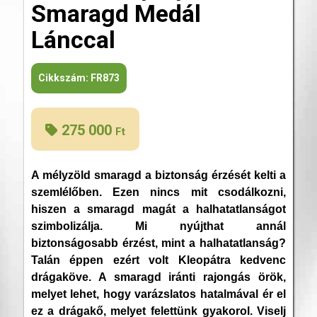
Smaragd Medál
Lánccal
Cikkszám:
FR873
275 000
Ft
A mélyzöld smaragd a biztonság érzését kelti a
szemlélőben. Ezen nincs mit csodálkozni,
hiszen a smaragd magát a halhatatlanságot
szimbolizálja. Mi nyújthat annál
biztonságosabb érzést, mint a halhatatlanság?
Talán éppen ezért volt Kleopátra kedvenc
drágaköve. A smaragd iránti rajongás örök,
melyet lehet, hogy varázslatos hatalmával ér el
ez a drágakő, melyet felettünk gyakorol. Viselj